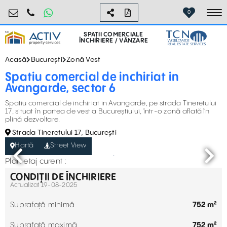
retail@activpropertyservices.ro
0730.000.076
0
To
SPAȚII COMERCIALE
ÎNCHIRIERE / VÂNZARE
Acasă
București
Zonă Vest
Spatiu comercial de inchiriat in
Avangarde, sector 6
Spatiu comercial de inchiriat in Avangarde, pe strada Tineretului
17, situat în partea de vest a Bucureștiului, într-o zonă aflată în
plină dezvoltare.
Strada Tineretului 17, București
Hartă
Street View
Plan etaj curent :
CONDIȚII DE ÎNCHIRIERE
Actualizat 19-08-2025
Suprafață minimă
752 m²
Suprafață maximă
752 m²