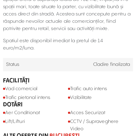
spații mari, toate situate la parter, cu vizibilitate bună și
acces direct din stradă. Acestea sunt concepute pentru a
răspunde nevoilor actuale ale comercianților, fiind
potrivite pentru retail, servicii sau activități mixte.
Spatiul este disponibil imediat la pretul de 14
euro/m2/luna.
Status
Cladire finalizata
FACILITĂȚI
Vad comercial
Trafic auto intens
Trafic pietonal intens
Vizibilitate
DOTĂRI
Aer Conditionat
Acces Securizat
Lift/Lifturi
CCTV / Supraveghere
Video
ALTE OFERTE DIN
BUCUREȘTI