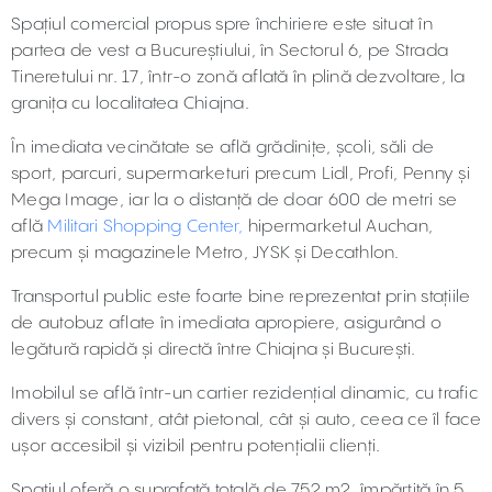
Spațiul comercial propus spre închiriere este situat în
partea de vest a Bucureștiului, în Sectorul 6, pe Strada
Tineretului nr. 17, într-o zonă aflată în plină dezvoltare, la
granița cu localitatea Chiajna.
În imediata vecinătate se află grădinițe, școli, săli de
sport, parcuri, supermarketuri precum Lidl, Profi, Penny și
Mega Image, iar la o distanță de doar 600 de metri se
află
Militari Shopping Center,
hipermarketul Auchan,
precum și magazinele Metro, JYSK și Decathlon.
Transportul public este foarte bine reprezentat prin stațiile
de autobuz aflate în imediata apropiere, asigurând o
legătură rapidă și directă între Chiajna și București.
Imobilul se află într-un cartier rezidențial dinamic, cu trafic
divers și constant, atât pietonal, cât și auto, ceea ce îl face
ușor accesibil și vizibil pentru potențialii clienți.
Spațiul oferă o suprafață totală de 752 m2, împărțită în 5