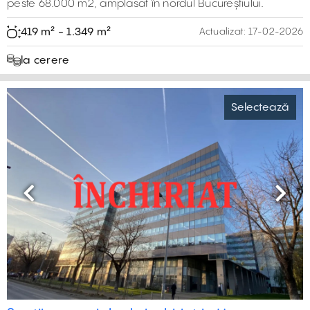
peste 68.000 m2, amplasat în nordul Bucureștiului.
0 m²
419 m² - 1.349 m²
Actualizat:
17-02-2026
la cerere
Selectează
Previous
Next