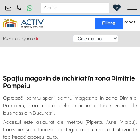
retail@activpropertyservices.ro
0730.000.076
0
To
reset
Filtre
Rezultate găsite:
6
Spațiu magazin de închiriat în zona Dimitrie
Pompeiu
Optează pentru spații pentru magazine în zona Dimitrie
Pompeiu, una dintre cele mai importante zone de
business din București.
Accesul este asigurat de metrou (Pipera, Aurel Vlaicu),
tramvaie și autobuze, iar legătura cu marile bulevarde
facilitează accesul auto.