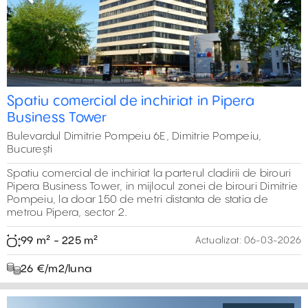
Previous
Next
Spatiu comercial de inchiriat in Pipera
Business Tower
Bulevardul Dimitrie Pompeiu 6E, Dimitrie Pompeiu,
București
Spatiu comercial de inchiriat la parterul cladirii de birouri
Pipera Business Tower, in mijlocul zonei de birouri Dimitrie
Pompeiu, la doar 150 de metri distanta de statia de
metrou Pipera, sector 2.
99 m² - 225 m²
Actualizat:
06-03-2026
26 €‎/m2/luna