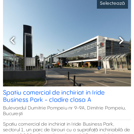
Selectează
Previous
Next
1,349 m²
63 m²
225 m²
0 m²
0 m²
Spatiu comercial de inchiriat in Iride
Business Park - cladire clasa A
Bulevardul Dumitrie Pompeiu nr 9-9A, Dimitrie Pompeiu,
București
Spatiu comercial de inchiriat in Iride Business Park,
sectorul 1, un parc de birouri cu o suprafață inchiriabilă de