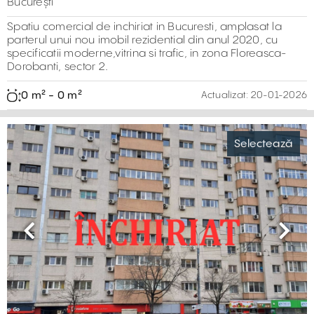
București
Spatiu comercial de inchiriat in Bucuresti, amplasat la
parterul unui nou imobil rezidential din anul 2020, cu
specificatii moderne,vitrina si trafic, in zona Floreasca-
Dorobanti, sector 2.
0 m² - 0 m²
Actualizat:
20-01-2026
Selectează
Previous
Next