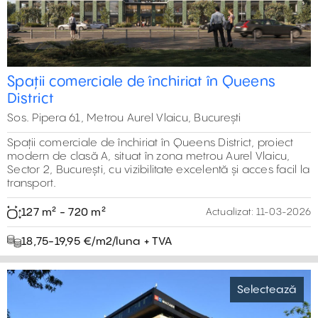
Spații comerciale de închiriat în Queens
District
Sos. Pipera 61, Metrou Aurel Vlaicu, București
Spații comerciale de închiriat în Queens District, proiect
modern de clasă A, situat în zona metrou Aurel Vlaicu,
Sector 2, București, cu vizibilitate excelentă și acces facil la
transport.
127 m² - 720 m²
Actualizat:
11-03-2026
18,75-19,95 €‎/m2/luna + TVA
Selectează