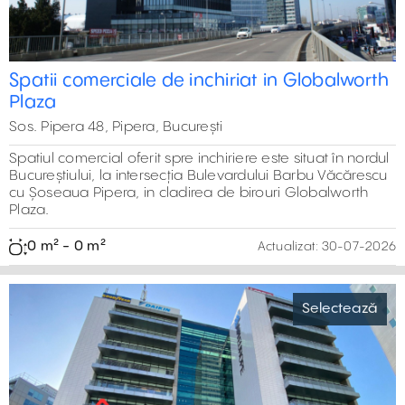
Spatii comerciale de inchiriat in Globalworth
Plaza
Sos. Pipera 48, Pipera, București
Spatiul comercial oferit spre inchiriere este situat în nordul
Bucureștiului, la intersecția Bulevardului Barbu Văcărescu
cu Șoseaua Pipera, in cladirea de birouri Globalworth
Plaza.
0 m² - 0 m²
Actualizat:
30-07-2026
Selectează