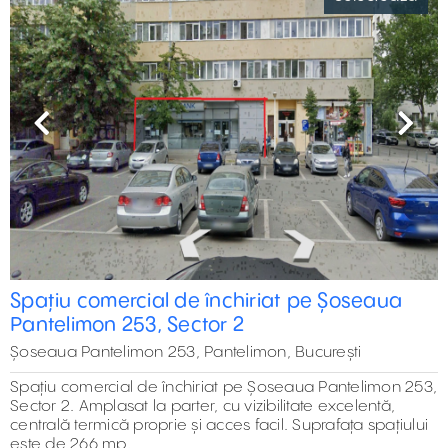
Previous
Next
Spațiu comercial de închiriat pe Șoseaua
Pantelimon 253, Sector 2
Șoseaua Pantelimon 253, Pantelimon, București
Spațiu comercial de închiriat pe Șoseaua Pantelimon 253,
Sector 2. Amplasat la parter, cu vizibilitate excelentă,
centrală termică proprie și acces facil. Suprafața spațiului
este de 266 mp.