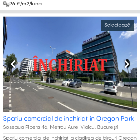
26 €‎/m2/luna
Selectează
Previous
Next
Spatiu comercial de inchiriat in Oregon Park
Soseaua Pipera 46, Metrou Aurel Vlaicu, București
Spatiu comercial de inchiriat la cladirea de birouri Oregon