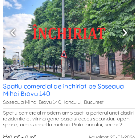
Previous
Next
Spatiu comercial de inchiriat pe Soseaua
Mihai Bravu 140
Soseaua Mihai Bravu 140, Iancului, București
Spatiu comercial modern amplasat la parterul unei cladiri
rezidentiale, vitrina generoasa si acces secundar, open
space, acces rapid la metroul Piata Iancului, sector 2.
0 m² - 0 m²
Actualizat:
20-01-2026