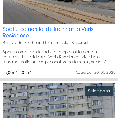
Spatiu comercial de inchiriat la Veris
Residence
Bulevardul Ferdinand I 75, Iancului, București
Spatiu comercial de inchiriat amplasat la parterul
complexului rezidential Veris Residence, vizibilitate
maxima, trafic auto si pietonal, zona Iancului, sector 2.
0 m² - 0 m²
Actualizat:
20-01-2026
Selectează
11
0 m²
0 m²