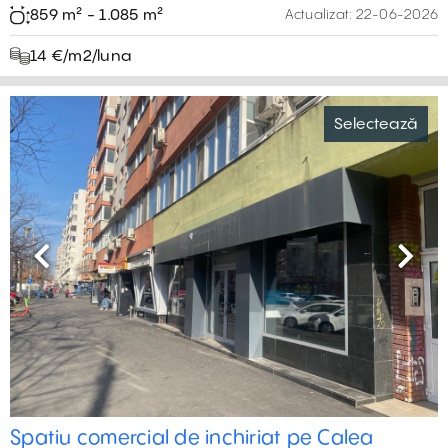
859 m² - 1.085 m²
Actualizat:
22-06-2026
14 €‎/m2/luna
Selectează
Previous
Next
Spatiu comercial de inchiriat pe Calea