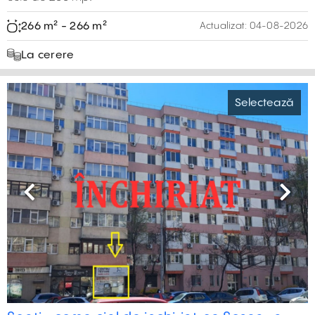
266 m² - 266 m²
Actualizat:
04-08-2026
La cerere
Selectează
Previous
Next