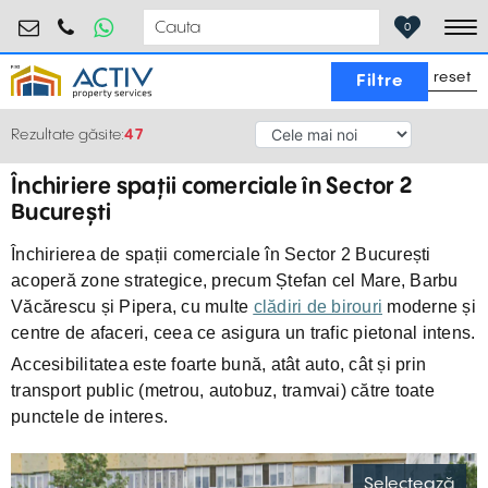
retail@activpropertyservices.ro
0730.000.076
0
To
reset
Filtre
Rezultate găsite:
47
Închiriere spații comerciale în Sector 2
București
Închirierea de spații comerciale în Sector 2 București
acoperă zone strategice, precum Ștefan cel Mare, Barbu
Văcărescu și Pipera, cu multe
clădiri de birouri
moderne și
centre de afaceri, ceea ce asigura un trafic pietonal intens.
Accesibilitatea este foarte bună, atât auto, cât și prin
transport public (metrou, autobuz, tramvai) către toate
punctele de interes.
Selectează