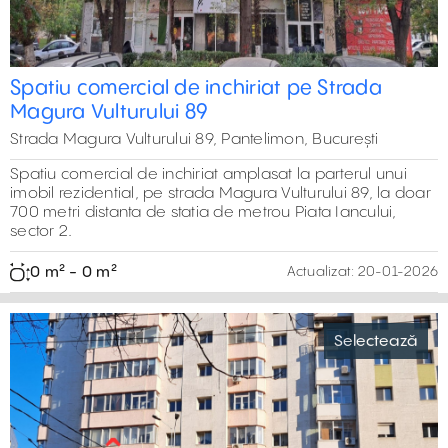
Spatiu comercial de inchiriat pe Strada
Magura Vulturului 89
Strada Magura Vulturului 89, Pantelimon, București
Spatiu comercial de inchiriat amplasat la parterul unui
imobil rezidential, pe strada Magura Vulturului 89, la doar
700 metri distanta de statia de metrou Piata Iancului,
sector 2.
0 m² - 0 m²
Actualizat:
20-01-2026
Selectează