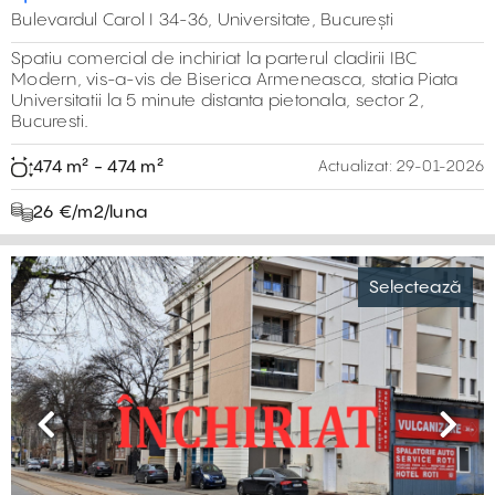
Bulevardul Carol I 34-36, Universitate, București
Spatiu comercial de inchiriat la parterul cladirii IBC
Modern, vis-a-vis de Biserica Armeneasca, statia Piata
Universitatii la 5 minute distanta pietonala, sector 2,
Bucuresti.
474 m² - 474 m²
Actualizat:
29-01-2026
26 €/m2/luna
Selectează
Previous
Next