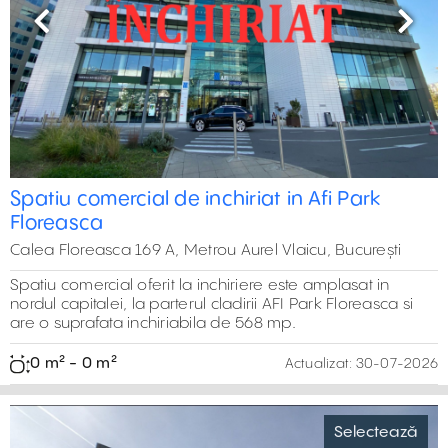
Previous
Next
Spatiu comercial de inchiriat in Afi Park
Floreasca
Calea Floreasca 169 A, Metrou Aurel Vlaicu, București
Spatiu comercial oferit la inchiriere este amplasat in
nordul capitalei, la parterul cladirii AFI Park Floreasca si
are o suprafata inchiriabila de 568 mp.
0 m² - 0 m²
Actualizat:
30-07-2026
Selectează