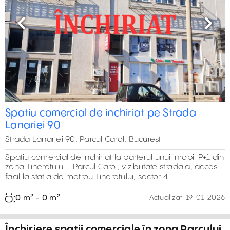
Previous
Next
389 m²
431 m²
Spatiu comercial de inchiriat pe Strada
Lanariei 90
Strada Lanariei 90, Parcul Carol, București
Spatiu comercial de inchiriat la parterul unui imobil P+1 din
zona Tineretului - Parcul Carol, vizibilitate stradala, acces
facil la statia de metrou Tineretului, sector 4.
0 m² - 0 m²
Actualizat:
19-01-2026
Închiriere spații comerciale în zona Parcului