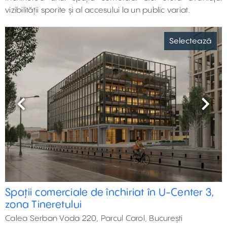
vizibilității sporite și al accesului la un public variat.
Selectează
Previous
Next
Spații comerciale de închiriat în U-Center 3,
zona Tineretului
Calea Serban Voda 220, Parcul Carol, București