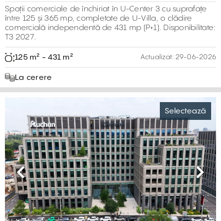
Spații comerciale de închiriat în U-Center 3 cu suprafațe
între 125 și 365 mp, completate de U-Villa, o clădire
comercială independentă de 431 mp (P+1). Disponibilitate:
T3 2027.
125 m² - 431 m²
Actualizat:
29-06-2026
La cerere
Selectează
Previous
Next