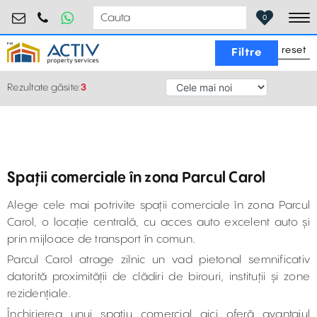
retail@activpropertyservices.ro
0730.000.076
0
To
reset
Filtre
Rezultate găsite:
3
Spații comerciale în zona Parcul Carol
Alege cele mai potrivite spații comerciale în zona Parcul
Carol, o locație centrală, cu acces auto excelent auto și
prin mijloace de transport în comun.
Parcul Carol atrage zilnic un vad pietonal semnificativ
datorită proximității de clădiri de birouri, instituții și zone
rezidențiale.
Închirierea unui spațiu comercial aici oferă avantajul