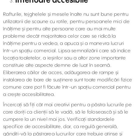
Interioare accesibile
Rafturile, tejghelele și mesele înalte nu sunt bune pentru
utilizatorii de scaune cu rotile, pentru persoanele mici de
înălțime și pentru alte persoane care au mai multe
probleme decât majoritatea celor care se ridică la
înălțime pentru a vedea, a apuca și a manevra lucruri
într-un spațiu comercial. Lipsa semnalizării care să indice
locația toaletelor, a ieșirilor sau a altor zone importante
constituie alte aspecte demne de luat în seamă.
Eliberarea căilor de acces, adăugarea de rampe și
instalarea de bare de susținere sunt toate modificări fizice
comune care pot fi făcute într-un spațiu comercial pentru
a crește accesibilitatea.
Încercați să fiți cât mai creativi pentru a păstra lucrurile pe
care doriți ca clienții să le vadă, să le folosească și să le
cumpere la un nivel mai jos. Verificați standardele
specifice de accesibilitate, dar, ca regulă generală,
gândiți-vă la păstrarea lucrurilor care trebuie atinse și