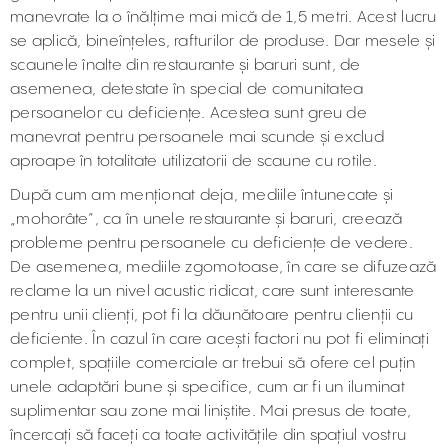
manevrate la o înălțime mai mică de 1,5 metri. Acest lucru
se aplică, bineînțeles, rafturilor de produse. Dar mesele și
scaunele înalte din restaurante și baruri sunt, de
asemenea, detestate în special de comunitatea
persoanelor cu deficiențe. Acestea sunt greu de
manevrat pentru persoanele mai scunde și exclud
aproape în totalitate utilizatorii de scaune cu rotile.
După cum am menționat deja, mediile întunecate și
„mohorâte”, ca în unele restaurante și baruri, creează
probleme pentru persoanele cu deficiențe de vedere.
De asemenea, mediile zgomotoase, în care se difuzează
reclame la un nivel acustic ridicat, care sunt interesante
pentru unii clienți, pot fi la dăunătoare pentru clienții cu
deficiente. În cazul în care acești factori nu pot fi eliminați
complet, spațiile comerciale ar trebui să ofere cel puțin
unele adaptări bune și specifice, cum ar fi un iluminat
suplimentar sau zone mai liniștite. Mai presus de toate,
încercați să faceți ca toate activitățile din spațiul vostru