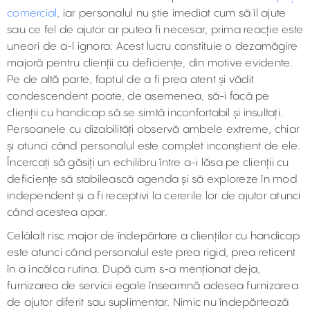
comercial
, iar personalul nu știe imediat cum să îl ajute
sau ce fel de ajutor ar putea fi necesar, prima reacție este
uneori de a-l ignora. Acest lucru constituie o dezamăgire
majoră pentru clienții cu deficiențe, din motive evidente.
Pe de altă parte, faptul de a fi prea atent și vădit
condescendent poate, de asemenea, să-i facă pe
clienții cu handicap să se simtă inconfortabil și insultați.
Persoanele cu dizabilități observă ambele extreme, chiar
și atunci când personalul este complet inconștient de ele.
Încercați să găsiți un echilibru între a-i lăsa pe clienții cu
deficiențe să stabilească agenda și să exploreze în mod
independent și a fi receptivi la cererile lor de ajutor atunci
când acestea apar.
Celălalt risc major de îndepărtare a clienților cu handicap
este atunci când personalul este prea rigid, prea reticent
în a încălca rutina. După cum s-a menționat deja,
furnizarea de servicii egale înseamnă adesea furnizarea
de ajutor diferit sau suplimentar. Nimic nu îndepărtează