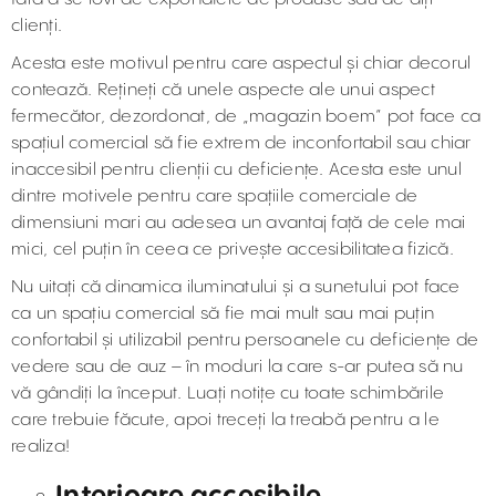
clienți.
Acesta este motivul pentru care aspectul și chiar decorul
contează. Rețineți că unele aspecte ale unui aspect
fermecător, dezordonat, de „magazin boem” pot face ca
spațiul comercial să fie extrem de inconfortabil sau chiar
inaccesibil pentru clienții cu deficiențe. Acesta este unul
dintre motivele pentru care spațiile comerciale de
dimensiuni mari au adesea un avantaj față de cele mai
mici, cel puțin în ceea ce privește accesibilitatea fizică.
Nu uitați că dinamica iluminatului și a sunetului pot face
ca un spațiu comercial să fie mai mult sau mai puțin
confortabil și utilizabil pentru persoanele cu deficiențe de
vedere sau de auz – în moduri la care s-ar putea să nu
vă gândiți la început. Luați notițe cu toate schimbările
care trebuie făcute, apoi treceți la treabă pentru a le
realiza!