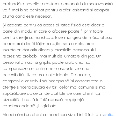
profundă a nevoilor acestora, personalul dumneavoastră
va fi mai bine echipat pentru a oferi asistență și adaptări
atunci când este necesar.
Și aceasta pentru că accesibilitatea fizică este doar o
parte din modul în care o afacere poate fi primitoare
pentru clienții cu handicap. Este mai greu de măsurat sau
de reparat decât lățimea ușilor sau amplasarea
toaletelor, dar atitudinea și practicile personalului
reprezintă probabil mai mult de jumătate din joc. Un
personal amabil și grijuliu poate ajuta chiar să
compenseze cel puțin unele aspecte ale unei
accesibilități fizice mai puțin ideale. De aceea,
companiile ar trebui să înceapă să își concentreze o
atenție sinceră asupra evitării celor mai comune și mai
supărătoare obiceiuri de abilitate pe care clienții cu
dizabilități tind să le întâlnească: neglijență,
condescendență și rigiditate.
Atunci când un client cu handicap vizibil intră într-un
spațiu