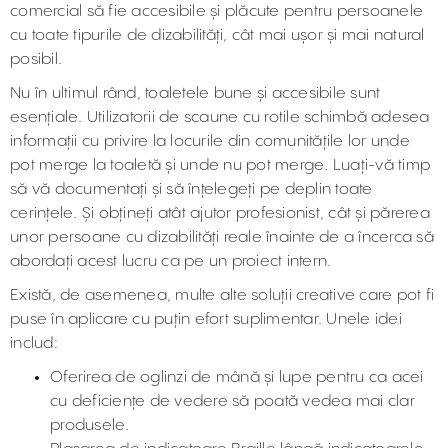
comercial să fie accesibile și plăcute pentru persoanele
cu toate tipurile de dizabilități, cât mai ușor și mai natural
posibil.
Nu în ultimul rând, toaletele bune și accesibile sunt
esențiale. Utilizatorii de scaune cu rotile schimbă adesea
informații cu privire la locurile din comunitățile lor unde
pot merge la toaletă și unde nu pot merge. Luați-vă timp
să vă documentați și să înțelegeți pe deplin toate
cerințele. Și obțineți atât ajutor profesionist, cât și părerea
unor persoane cu dizabilități reale înainte de a încerca să
abordați acest lucru ca pe un proiect intern.
Există, de asemenea, multe alte soluții creative care pot fi
puse în aplicare cu puțin efort suplimentar. Unele idei
includ:
Oferirea de oglinzi de mână și lupe pentru ca acei
cu deficiențe de vedere să poată vedea mai clar
produsele.