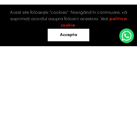
Acest site folosește "cookies". Navigând în continuare, vă
exprimați acordul asupra folosirii acestora. Vezi
politica
cookie
.
Accepta
Acasă
Retail
Birouri
Industrial
Evaluări
SPAȚII COMERCIALE