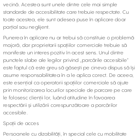
vecină. Acestea sunt unele dintre cele mai simple
standarde de accesibilitate care trebuie respectate. Cu
toate acestea, ele sunt adesea puse în aplicare doar
parțial sau neglijent.
Punerea în aplicare nu ar trebui să constituie o problemă
majoră, dar proprietarii spațiilor comerciale trebuie să
manifeste un interes pozitiv în acest sens. Unul dintre
punctele slabe ale legilor privind „parcările accesibile”
este faptul că este greu să găsești pe cineva dispus să își
asume responsabilitatea în a le aplica corect. De aceea,
este esențial ca operatorii spațiilor comerciale să ajute
prin monitorizarea locurilor speciale de parcare pe care
le folosesc clienții lor, luând atitudine în favoarea
respectării și utilizării corespunzătoare a parcărilor
accesibile.
Spații de acces
Persoanele cu dizabilități, în special cele cu mobilitate