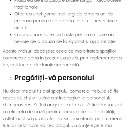
Plasarea de indicatoare Braille lângă indicatoarele
tradiționale
Oferirea unei game mai largi de dimensiuni de
produse pentru a se adapta celor cu nevoi fizice
diferite
Crearea unor zone de liniște pentru cei care au
nevoie de o pauză de la zgomot și aglomerație
Aceste măsuri depășesc ceea ce majoritatea spațiilor
comerciale oferă în prezent, așa că, prin implementarea
lor, veți face o declarație importantă.
Pregătiți-vă personalul
Nu doar mediul fizic al spațiului comercial trebuie să fie
accesibil, ci și atitudinea și interacțiunile personalului
dumneavoastră. Toți angajații ar trebui să fie familiarizați
cu eticheta de bază pentru persoanele cu dizabilități,
astfel încât să poată oferi servicii excelente pentru clienți
tuturor celor care vă trec pragul. Cu o înțelegere mai