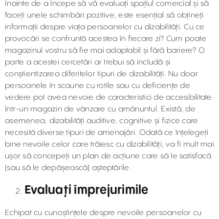
Înainte de a începe să vă evaluați spațiul comercial și să
faceți unele schimbări pozitive, este esențial să obțineți
informații despre viața persoanelor cu dizabilități. Cu ce
provocări se confruntă acestea în fiecare zi? Cum poate
magazinul vostru să fie mai adaptabil și fără bariere? O
parte a acestei cercetări ar trebui să includă și
conștientizarea diferitelor tipuri de dizabilități. Nu doar
persoanele în scaune cu rotile sau cu deficiențe de
vedere pot avea nevoie de caracteristici de accesibilitate
într-un magazin de vânzare cu amănuntul. Există, de
asemenea, dizabilități auditive, cognitive și fizice care
necesită diverse tipuri de amenajări. Odată ce înțelegeți
bine nevoile celor care trăiesc cu dizabilități, va fi mult mai
ușor să concepeți un plan de acțiune care să le satisfacă
(sau să le depășească) așteptările.
Evaluați împrejurimile
Echipat cu cunoștințele despre nevoile persoanelor cu