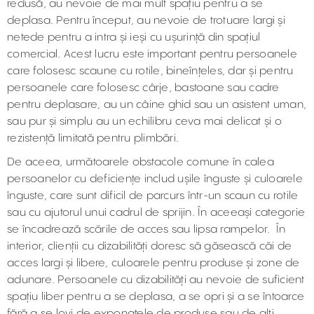
redusă, au nevoie de mai mult spațiu pentru a se
deplasa. Pentru început, au nevoie de trotuare largi și
netede pentru a intra și ieși cu ușurință din spațiul
comercial. Acest lucru este important pentru persoanele
care folosesc scaune cu rotile, bineînțeles, dar și pentru
persoanele care folosesc cârje, bastoane sau cadre
pentru deplasare, au un câine ghid sau un asistent uman,
sau pur și simplu au un echilibru ceva mai delicat și o
rezistență limitată pentru plimbări.
De aceea, următoarele obstacole comune în calea
persoanelor cu deficiențe includ ușile înguste și culoarele
înguste, care sunt dificil de parcurs într-un scaun cu rotile
sau cu ajutorul unui cadrul de sprijin. În aceeași categorie
se încadrează scările de acces sau lipsa rampelor. În
interior, clienții cu dizabilități doresc să găsească căi de
acces largi și libere, culoarele pentru produse și zone de
adunare. Persoanele cu dizabilități au nevoie de suficient
spațiu liber pentru a se deplasa, a se opri și a se întoarce
fără a se lovi de exponatele de produse sau de alți