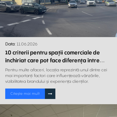
Data:
11.06.2026
10 criterii pentru spații comerciale de
închiriat care pot face diferența între
succes și eșec
Pentru multe afaceri, locația reprezintă unul dintre cei
mai importanți factori care influențează vânzările,
vizibilitatea brandului și experiența clienților.
Citește mai mult