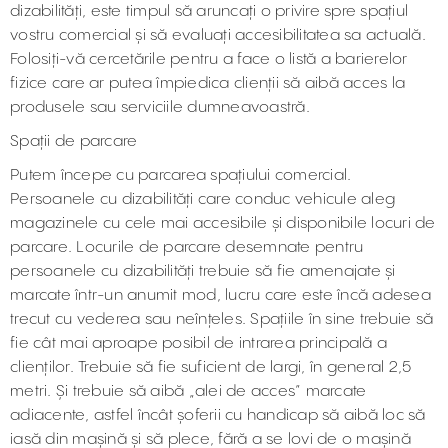
dizabilități, este timpul să aruncați o privire spre spațiul
vostru comercial și să evaluați accesibilitatea sa actuală.
Folosiți-vă cercetările pentru a face o listă a barierelor
fizice care ar putea împiedica clienții să aibă acces la
produsele sau serviciile dumneavoastră.
Spații de parcare
Putem începe cu parcarea spațiului comercial.
Persoanele cu dizabilități care conduc vehicule aleg
magazinele cu cele mai accesibile și disponibile locuri de
parcare. Locurile de parcare desemnate pentru
persoanele cu dizabilități trebuie să fie amenajate și
marcate într-un anumit mod, lucru care este încă adesea
trecut cu vederea sau neînțeles. Spațiile în sine trebuie să
fie cât mai aproape posibil de intrarea principală a
clienților. Trebuie să fie suficient de largi, în general 2,5
metri. Și trebuie să aibă „alei de acces” marcate
adiacente, astfel încât șoferii cu handicap să aibă loc să
iasă din mașină și să plece, fără a se lovi de o mașină