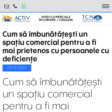
retail@activpropertyservices.ro
0730.000.076
To
SPAȚII COMERCIALE
ÎNCHIRIERE / VÂNZARE
Cum să îmbunătățești un
spațiu comercial pentru a fi
mai prietenos cu persoanele cu
deficiențe
08.01.2024
Cum să îmbunătățești
un spațiu comercial
pentru a fi mai