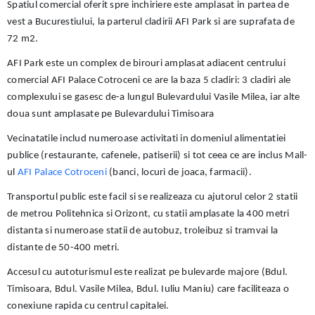
Spatiul comercial oferit spre inchiriere este amplasat in partea de
vest a Bucurestiului, la parterul cladirii AFI Park si are suprafata de
72 m2.
AFI Park este un complex de birouri amplasat adiacent centrului
comercial AFI Palace Cotroceni ce are la baza 5 cladiri: 3 cladiri ale
complexului se gasesc de-a lungul Bulevardului Vasile Milea, iar alte
doua sunt amplasate pe Bulevardului Timisoara
Vecinatatile includ numeroase activitati in domeniul alimentatiei
publice (restaurante, cafenele, patiserii) si tot ceea ce are inclus Mall-
ul
AFI Palace Cotroceni
(banci, locuri de joaca, farmacii).
Transportul public este facil si se realizeaza cu ajutorul celor 2 statii
de metrou Politehnica si Orizont, cu statii amplasate la 400 metri
distanta si numeroase statii de autobuz, troleibuz si tramvai la
distante de 50-400 metri.
Accesul cu autoturismul este realizat pe bulevarde majore (Bdul.
Timisoara, Bdul. Vasile Milea, Bdul. Iuliu Maniu) care faciliteaza o
conexiune rapida cu centrul capitalei.