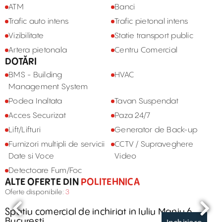
ATM
Banci
Trafic auto intens
Trafic pietonal intens
Vizibilitate
Statie transport public
Artera pietonala
Centru Comercial
DOTĂRI
BMS - Building
HVAC
Management System
Podea Inaltata
Tavan Suspendat
Acces Securizat
Paza 24/7
Lift/Lifturi
Generator de Back-up
Furnizori multipli de servicii
CCTV / Supraveghere
Date si Voce
Video
Detectoare Fum/Foc
ALTE OFERTE DIN
POLITEHNICA
Oferte disponibile:
3
Spatiu comercial de inchiriat in Iuliu Maniu 6,
Bucuresti