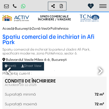
retail@activpropertyservices.ro
0730.000.076
0
To
SPAȚII COMERCIALE
ÎNCHIRIERE / VÂNZARE
Acasă
București
Zonă Vest
Politehnica
Spatiu comercial de inchiriat in Afi
Park
Spatiu comercial de inchiriat la parterul cladirii Afi Park,
specificatii moderne, zona Politehnica, sector 6.
Bulevardul Vasile Milea 4-6, București
Hartă
Street View
Plan etaj curent :
CONDIȚII DE ÎNCHIRIERE
Actualizat 03-11-2025
Suprafață minimă
72 m²
Suprafață maximă
72 m²