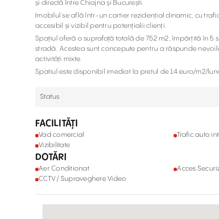
și directă între Chiajna și București.
Imobilul se află într-un cartier rezidențial dinamic, cu trafic
accesibil și vizibil pentru potențialii clienți.
Spațiul oferă o suprafață totală de 752 m2, împărțită în 5 spa
stradă. Acestea sunt concepute pentru a răspunde nevoilor a
activități mixte.
Spatiul este disponibil imediat la pretul de 14 euro/m2/lun
Status
FACILITĂȚI
Vad comercial
Trafic auto in
Vizibilitate
DOTĂRI
Aer Conditionat
Acces Securi
CCTV / Supraveghere Video