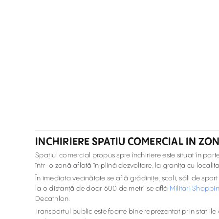
INCHIRIERE SPATIU COMERCIAL IN ZO
Spațiul comercial propus spre închiriere este situat în parte
într-o zonă aflată în plină dezvoltare, la granița cu locali
În imediata vecinătate se află grădinițe, școli, săli de spo
la o distanță de doar 600 de metri se află
Militari Shoppi
Decathlon.
Transportul public este foarte bine reprezentat prin stații