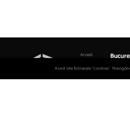
Acasă
Bucure
Retail
Str. D
Acest site folosește "cookies". Navigân
Secto
Birouri
021.
Industrial
Evaluări
offi
Întrebări
SPAȚII COMERCIALE
frecvente
ÎNCHIRIERE / VÂNZARE
Blog
Facebook
Instagram
LinkedIn
Contact