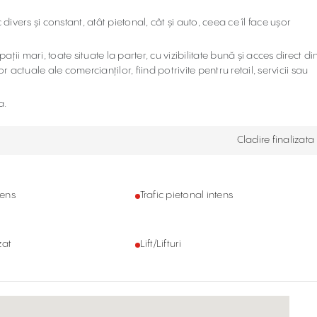
 divers și constant, atât pietonal, cât și auto, ceea ce îl face ușor
ții mari, toate situate la parter, cu vizibilitate bună și acces direct di
ctuale ale comercianților, fiind potrivite pentru retail, servicii sau
a.
Cladire finalizata
tens
Trafic pietonal intens
zat
Lift/Lifturi