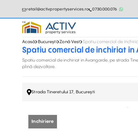
retail@activpropertyservices.ro
0730.000.076
Acasă
București
Zonă Vest
Spatiu comercial de inchiri
Spatiu comercial de inchiriat in
Spatiu comercial de inchiriat in Avangarde, pe strada Tinere
plină dezvoltare.
Strada Tineretului 17, București
Inchiriere