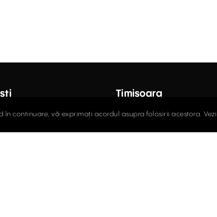
ști
Timișoara
octor Carol Davila, Nr. 34, Et. 4,
Fructus Plaza, Str. Gheorgh
d în continuare, vă exprimați acordul asupra folosirii acestora. Vez
r 5
Nr. 24, Et. 5
408.03.00
0256.406.700
ce@activpropertyservices.ro
office@activpropertyser