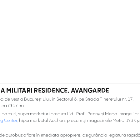
NA MILITARI RESIDENCE, AVANGARDE
a de vest a Bucureștiului, în Sectorul 6, pe Strada Tineretului nr. 17,
tatea Chiajna.
rt, parcuri, supermarketuri precum Lidl, Profi, Penny și Mega Image, iar
ng Center,
hipermarketul Auchan, precum și magazinele Metro, JYSK și
le de autobuz aflate în imediata apropiere, asigurând o legătură rapid