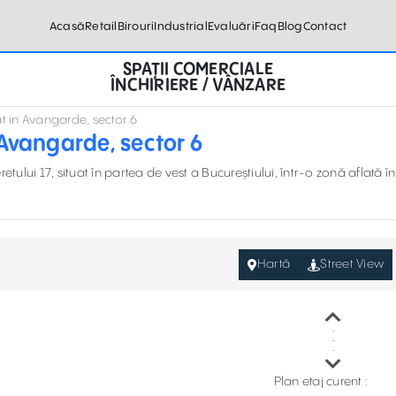
Acasă
Retail
Birouri
Industrial
Evaluări
Faq
Blog
Contact
SPAȚII COMERCIALE
ÎNCHIRIERE / VÂNZARE
at in Avangarde, sector 6
 Avangarde, sector 6
tului 17, situat în partea de vest a Bucureștiului, într-o zonă aflată în
Hartă
Street View
Plan etaj curent :