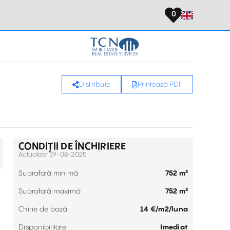
0
Distribuie
Printează PDF
CONDIȚII DE ÎNCHIRIERE
Actualizat 19-08-2025
Suprafață minimă
752 m²
Suprafață maximă
752 m²
Chirie de bază
14 €‎/m2/luna
Disponibilitate
Imediat