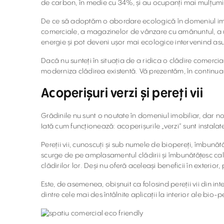
de carbon, în medie cu 34%, și au ocupanți mai mulțumiț
De ce să adoptăm o abordare ecologică în domeniul imobi
comerciale, a magazinelor de vânzare cu amănuntul, a un
energie și pot deveni ușor mai ecologice intervenind asu
Dacă nu sunteți în situația de a ridica o clădire comerci
moderniza clădirea existentă. Vă prezentăm, în continua
Acoperișuri verzi și pereți vii
Grădinile nu sunt o noutate în domeniul imobiliar, dar nou
Iată cum funcționează: acoperișurile „verzi” sunt instalate î
Pereții vii, cunoscuți și sub numele de biopereți, îmbunăt
scurge de pe amplasamentul clădirii și îmbunătățesc calita
clădirilor lor. Deși nu oferă aceleași beneficii în exterior, 
Este, de asemenea, obișnuit ca folosind pereții vii din i
dintre cele mai des întâlnite aplicații la interior ale bio