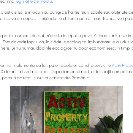
 înseamna
legislație de mediu
.
plastic și să le înlocuiți cu pungi de hârtie reutilizabile sau obținute di
 salva un copac trimițându-le chitanța prin e-mail. Bonus: veți pute
 spațiile comerciale pot părea la început o povară financiară, este imp
Este dovedit faptul că, în clădirile ecologice, îmbunătățirile au dus la
nere. Și nu numai: clădirile ecologice nu doar economisesc, în timp, banii 
pentru implementarea lor, puteți apela oricând la serviciile
Activ Prope
de ani la nivel național. Departamentul nostru de spații comerciale ar
, parcuri de retail și outlet centere din România.