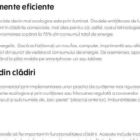
mente eficiente
rciale devin mai ecologice este prin iluminat. Diodele emițătoare de l
nt în clădirile comerciale, mai ales pentru că, astfel, costul tehnologi
conomisirea a până la 75% din consumul total de energie.
ergetic. Dacă achiziționați un nou fax, computer, imprimantă sau al
articol din punct de vedere al consumului de energie. De asemenea, a
când la plăți mobile pe smartphone-uri sau tablete.
din clădiri
 comercial prin implementarea unor practici de curățenie mai riguroase
țenie ecologice și prin curățarea sau înlocuirea regulată a covoarelo
oscuți și sub numele de „bio-pereți” (descriși anterior), îmbunătățește 
ele să fie important în funcționalitatea clădirii. Aceasta include încălz