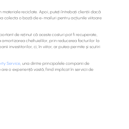
n materiale reciclate. Apoi, puteți întrebați clienții dacă
a colecta o bază de e-mailuri pentru acțiunile viitoare
ortant de reținut că aceste costuri pot fi recuperate,
 amortizarea cheltuielilor, prin reducerea facturilor la
investitorilor, ci, în viitor, ar putea permite și scutiri
rty Service
, una dintre principalele companii de
e o experiență vastă, fiind implicat în servicii de