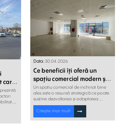
Data:
30.04.2026
Ce beneficii îți oferă un
i
spațiu comercial modern și
t care
cum îți influențează
Un spatiu comercial de inchiriat bine
re
eprezintă
ales este o resursă strategică ce poate
businessul
actori
susține dezvoltarea și adaptarea
ibilitatea
businessului tău.
or.
Citește mai mult