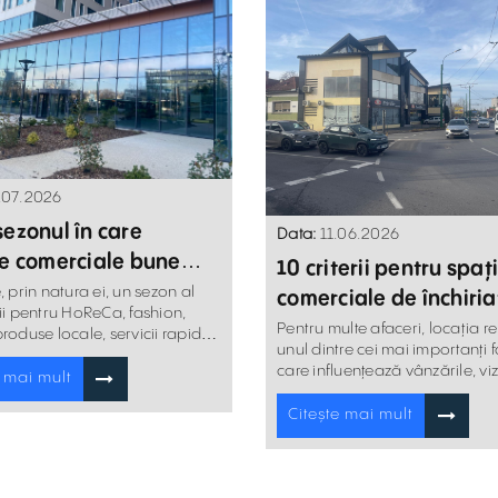
.07.2026
sezonul în care
Data:
11.06.2026
le comerciale bune
10 criterii pentru spați
și mai valoroase
, prin natura ei, un sezon al
comerciale de închiria
ii pentru HoReCa, fashion,
pot face diferența înt
Pentru multe afaceri, locația r
roduse locale, servicii rapide
unul dintre cei mai importanți f
l alimentar,
succes și eșec
care influențează vânzările, viz
e mai mult
brandului și experiența cliențil
Citește mai mult