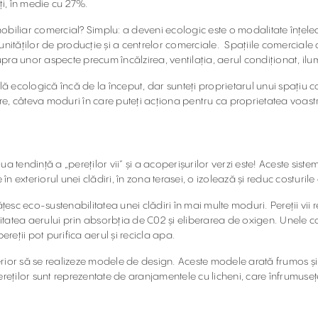
i, în medie cu 27%.
liar comercial? Simplu: a deveni ecologic este o modalitate înțelea
ităților de producție și a centrelor comerciale. Spațiile comerciale 
pra unor aspecte precum încălzirea, ventilația, aerul condiționat, ilu
ală ecologică încă de la început, dar sunteți proprietarul unui spațiu 
re, câteva moduri în care puteți acționa pentru ca proprietatea voas
a tendință a „pereților vii” și a acoperișurilor verzi este! Aceste sist
n exteriorul unei clădiri, în zona terasei, o izolează și reduc costurile d
ățesc eco-sustenabilitatea unei clădiri în mai multe moduri. Pereții vii 
tea aerului prin absorbția de C02 și eliberarea de oxigen. Unele compan
pereții pot purifica aerul și recicla apa.
nterior să se realizeze modele de design. Aceste modele arată frumos ș
-pereților sunt reprezentate de aranjamentele cu licheni, care înfrumuse