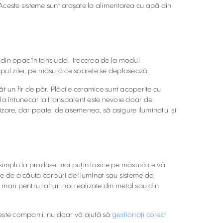
Aceste sisteme sunt atașate la alimentarea cu apă din
i din opac în tanslucid. Trecerea de la modul
pul zilei, pe măsură ce soarele se deplasează.
cât un fir de păr. Plăcile ceramice sunt acoperite cu
de la întunecat la transparent este nevoie doar de
izare, dar poate, de asemenea, să asigure iluminatul și
i simplu la produse mai puțin toxice pe măsură ce vă
ste de a căuta corpuri de iluminat sau sisteme de
ari pentru rafturi noi realizate din metal sau din
este companii, nu doar vă ajută să
gestionați corect