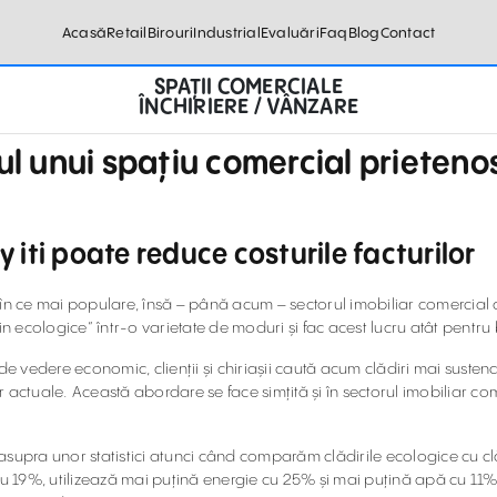
Acasă
Retail
Birouri
Industrial
Evaluări
Faq
Blog
Contact
SPAȚII COMERCIALE
ÎNCHIRIERE / VÂNZARE
ul unui spațiu comercial prieteno
 iti poate reduce costurile facturilor
ce în ce mai populare, însă – până acum – sectorul imobiliar comercial 
in ecologice” într-o varietate de moduri și fac acest lucru atât pentru 
vedere economic, clienții și chiriașii caută acum clădiri mai sustena
or actuale. Această abordare se face simțită și în sectorul imobiliar co
 asupra unor statistici atunci când comparăm clădirile ecologice cu clăd
e cu 19%, utilizează mai puțină energie cu 25% și mai puțină apă cu 1