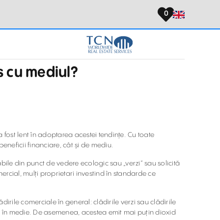
0
s cu mediul?
a fost lent în adoptarea acestei tendințe. Cu toate
beneficii financiare, cât și de mediu.
bile din punct de vedere ecologic sau „verzi” sau solicită
mercial, mulți proprietari investind în standarde ce
irile comerciale în general: clădirile verzi sau clădirile
1% în medie. De asemenea, acestea emit mai puțin dioxid