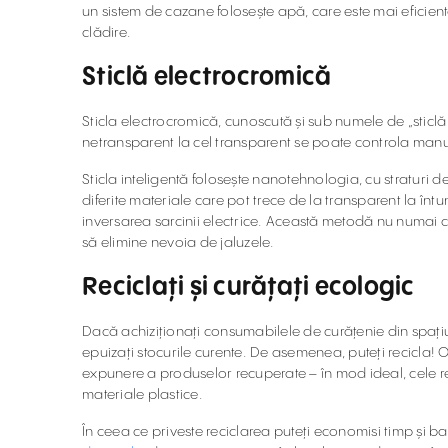
un sistem de cazane folosește apă, care este mai eficie
clădire.
Sticlă electrocromică
Sticla electrocromică, cunoscută și sub numele de „sticlă 
netransparent la cel transparent se poate controla manu
Sticla inteligentă folosește nanotehnologia, cu straturi de
diferite materiale care pot trece de la transparent la înt
inversarea sarcinii electrice. Această metodă nu numai c
să elimine nevoia de jaluzele.
Reciclați și curățați ecologic
Dacă achiziționați consumabilele de curățenie din spațiul
epuizați stocurile curente. De asemenea, puteți recicla! 
expunere a produselor recuperate – în mod ideal, cele re
materiale plastice.
În ceea ce priveste reciclarea puteți economisi timp și b