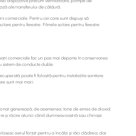
losiți dispozitive precum ventilatoare, pompe de
bază ale transferului de căldură.
irii comerciale. Pentru cei care sunt dispuși să
olare pentru ferestre. Filmele solare pentru ferestre
 spații comerciale fac un pas mai departe în conservarea
au sistem de conducte duble.
cuperată poate fi folosită pentru instalațiile sanitare
are sunt mai mari.
diționat generează, de asemenea, tone de emisii de dioxid
e și răcire atunci când dumneavoastră sau chiriașii
osesc aerul forțat pentru a încălzi și răci clădirea, dar