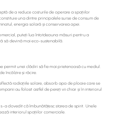
ptă de a reduce costurile de operare a spațiilor
constituie una dintre principalele surse de consum de
minatul, energia solară și conservarea apei.
comercial, puteți lua întotdeauna măsuri pentru a
tră să devină mai eco-sustenabilă.
eme permit unei clădiri să fie mai prietenoasă cu mediul.
e încălzire și răcire.
reflectă radiațiile solare, absorb apa de ploaie care se
ii au folosit astfel de pereți vii chiar și în interiorul
i s-a dovedit că îmbunătățesc starea de spirit. Unele
țează interiorul spațiilor comerciale.