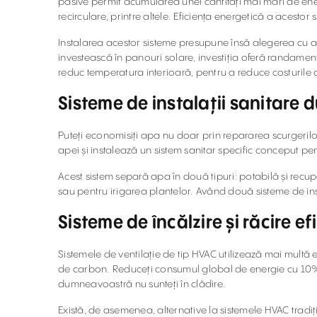
pasive permit acumularea unei cantități mai mari de energi
recirculare, printre altele. Eficiența energetică a acest
Instalarea acestor sisteme presupune însă alegerea cu atenț
investească în panouri solare, investiția oferă randamente
reduc temperatura interioară, pentru a reduce costurile d
Sisteme de instalații sanitare 
Puteți economisiți apa nu doar prin repararea scurgerilor
apei și instalează un sistem sanitar specific conceput 
Acest sistem separă apa în două tipuri: potabilă și recupe
sau pentru irigarea plantelor. Având două sisteme de ins
Sisteme de încălzire și răcire ef
Sistemele de ventilație de tip HVAC utilizează mai multă
de carbon. Reduceți consumul global de energie cu 10% p
dumneavoastră nu sunteți în clădire.
Există, de asemenea, alternative la sistemele HVAC tradiți