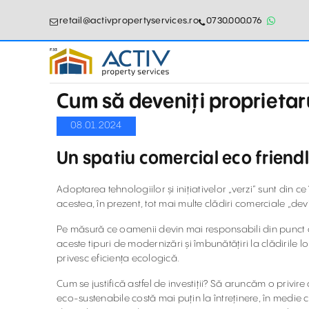
retail@activpropertyservices.ro
0730.000.076
Cum să deveniți proprietar
08.01.2024
Un spatiu comercial eco friendly
Adoptarea tehnologiilor și inițiativelor „verzi” sunt din 
acestea, în prezent, tot mai multe clădiri comerciale „dev
Pe măsură ce oamenii devin mai responsabili din punct de 
aceste tipuri de modernizări și îmbunătățiri la clădirile l
privesc eficiența ecologică.
Cum se justifică astfel de investiții? Să aruncăm o privire
eco-sustenabile costă mai puțin la întreținere, în medi