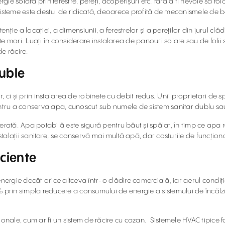
e solară prin ferestre, pereți, acoperișuri etc. fără a fi nevoie să fo
or sisteme este destul de ridicată, deoarece profită de mecanismele de 
ie a locației, a dimensiunii, a ferestrelor și a pereților din jurul clăd
 mari. Luați în considerare instalarea de panouri solare sau de folii s
e răcire.
duble
, ci și prin instalarea de robinete cu debit redus. Unii proprietari de
pentru a conserva apa, cunoscut sub numele de sistem sanitar dublu s
rată. Apa potabilă este sigură pentru băut și spălat, în timp ce apa re
talații sanitare, se conservă mai multă apă, dar costurile de funcțion
iciente
 energie decât orice altceva într-o clădire comercială, iar aerul con
rin simpla reducere a consumului de energie a sistemului de încălzir
onale, cum ar fi un sistem de răcire cu cazan. Sistemele HVAC tipice fol