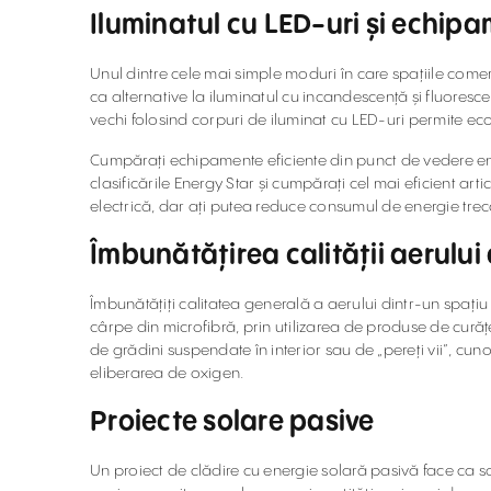
Iluminatul cu LED-uri și echipa
Unul dintre cele mai simple moduri în care spațiile come
ca alternative la iluminatul cu incandescență și fluoresce
vechi folosind corpuri de iluminat cu LED-uri permite e
Cumpărați echipamente eficiente din punct de vedere en
clasificările Energy Star și cumpărați cel mai eficient 
electrică, dar ați putea reduce consumul de energie tre
Îmbunătățirea calității aerului 
Îmbunătățiți calitatea generală a aerului dintr-un spațiu
cârpe din microfibră, prin utilizarea de produse de cură
de grădini suspendate în interior sau de „pereți vii”, cun
eliberarea de oxigen.
Proiecte solare pasive
Un proiect de clădire cu energie solară pasivă face ca soar