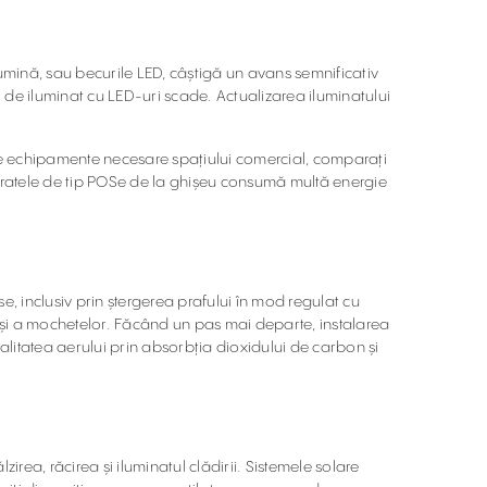
umină, sau becurile LED, câștigă un avans semnificativ
ei de iluminat cu LED-uri scade. Actualizarea iluminatului
te echipamente necesare spațiului comercial, comparați
paratele de tip POSe de la ghișeu consumă multă energie
, inclusiv prin ștergerea prafului în mod regulat cu
r și a mochetelor. Făcând un pas mai departe, instalarea
calitatea aerului prin absorbția dioxidului de carbon și
irea, răcirea și iluminatul clădirii. Sistemele solare