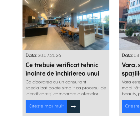
Data:
20.07.2026
Data:
08
Ce trebuie verificat tehnic
Vara, 
înainte de închirierea unui
spații
spațiu comercial
devin 
Colaborarea cu un consultant
Vara este
specializat poate simplifica procesul de
mobilităț
identificare și comparare a ofertelor de
beauty, p
spații comerciale de închiriat.
sau retai
Citește mai mult
Citeșt