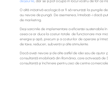
deșeurile
, dar se și pot ocupa în locul vostru de tot ce
O altă inițiativă ecologică ar fi să renunțați la pungile de 
au nevoie de pungă. De asemenea, întrebați-i dacă puteți
de marketing.
Deși sarcinile de implementare a eficienței sustenabile în
ceea ce ar duce la costuri totale de funcționare mai mici. 
energie și apă, precum și a costurilor de operare și întreți
de taxe, reduceri, subvenții și alte stimulente.
Dacă aveți nevoie și de alte astfel de idei sau de ajutor 
consultanță imobiliară din România, care activează de 30 
consultanță și închiriere pentru zeci de centre comerciale