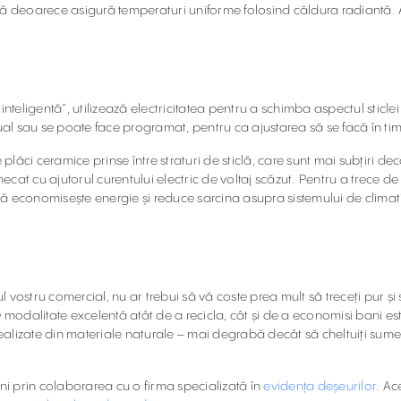
ntă deoarece asigură temperaturi uniforme folosind căldura radiantă. 
inteligentă”, utilizează electricitatea pentru a schimba aspectul sticle
al sau se poate face programat, pentru ca ajustarea să se facă în tim
 plăci ceramice prinse între straturi de sticlă, care sunt mai subțiri de
unecat cu ajutorul curentului electric de voltaj scăzut. Pentru a trece 
ă economisește energie și reduce sarcina asupra sistemului de climat
 vostru comercial, nu ar trebui să vă coste prea mult să treceți pur ș
O modalitate excelentă atât de a recicla, cât și de a economisi bani e
alizate din materiale naturale – mai degrabă decât să cheltuiți sume m
ani prin colaborarea cu o firma specializată în
evidența deșeurilor
. Ac