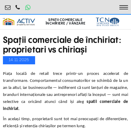
retail@activpropertyservices.ro
0730.000.076
To
SPAȚII COMERCIALE
ÎNCHIRIERE / VÂNZARE
Spații comerciale de închiriat:
proprietari vs chiriași
14.11.2025
Piața locală de retail trece printr-un proces accelerat de
transformare. Comportamentul consumatorilor se schimbă de la un
an la altul, iar businessurile — indiferent că sunt lanțuri de magazine,
branduri internaționale sau antreprenori aflați la început — sunt mai
selective ca oricând atunci când își aleg
spatii comerciale de
inchiriat
.
În același timp, proprietarii sunt tot mai preocupați de diferențiere,
eficiență și retenția chiriașilor pe termen lung.