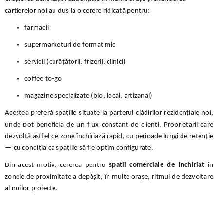
cartierelor noi au dus la o cerere ridicată pentru:
farmacii
supermarketuri de format mic
servicii (curățătorii, frizerii, clinici)
coffee to-go
magazine specializate (bio, local, artizanal)
Acestea preferă spațiile situate la parterul clădirilor rezidențiale noi,
unde pot beneficia de un flux constant de clienți. Proprietarii care
dezvoltă astfel de zone închiriază rapid, cu perioade lungi de retenție
— cu condiția ca spațiile să fie optim configurate.
Din acest motiv, cererea pentru
spatii comerciale de inchiriat
în
zonele de proximitate a depășit, în multe orașe, ritmul de dezvoltare
al noilor proiecte.