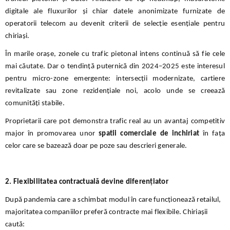
digitale ale fluxurilor și chiar datele anonimizate furnizate de
operatorii telecom au devenit criterii de selecție esențiale pentru
chiriași.
În marile orașe, zonele cu trafic pietonal intens continuă să fie cele
mai căutate. Dar o tendință puternică din 2024–2025 este interesul
pentru micro-zone emergente: intersecții modernizate, cartiere
revitalizate sau zone rezidențiale noi, acolo unde se creează
comunități stabile.
Proprietarii care pot demonstra trafic real au un avantaj competitiv
major în promovarea unor
spatii comerciale de inchiriat
în fața
celor care se bazează doar pe poze sau descrieri generale.
2. Flexibilitatea contractuală devine diferențiator
După pandemia care a schimbat modul în care funcționează retailul,
majoritatea companiilor preferă contracte mai flexibile. Chiriașii
caută: