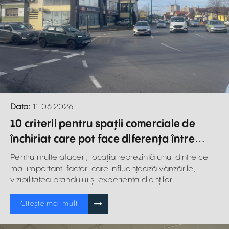
Data:
11.06.2026
10 criterii pentru spații comerciale de
închiriat care pot face diferența între
succes și eșec
Pentru multe afaceri, locația reprezintă unul dintre cei
mai importanți factori care influențează vânzările,
vizibilitatea brandului și experiența clienților.
Citește mai mult