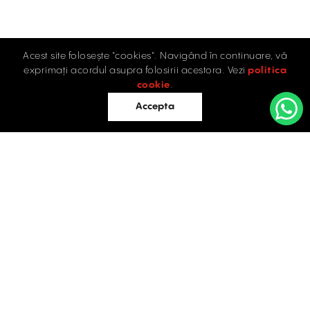
Acest site folosește "cookies". Navigând în continuare, vă
exprimați acordul asupra folosirii acestora. Vezi
politica
cookie
.
Accepta
Acasă
Retail
Birouri
Industrial