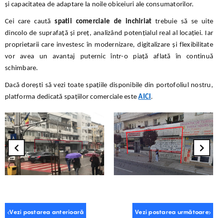
și capacitatea de adaptare la noile obiceiuri ale consumatorilor.
Cei care caută
spatii comerciale de inchiriat
trebuie să se uite
dincolo de suprafață și preț, analizând potențialul real al locației. Iar
proprietarii care investesc în modernizare, digitalizare și flexibilitate
vor avea un avantaj puternic într-o piață aflată în continuă
schimbare.
Dacă dorești să vezi toate spațiile disponibile din portofoliul nostru,
platforma dedicată spațiilor comerciale este
AICI
.
Vezi postarea anterioară
Vezi postarea următoare