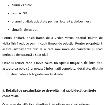
tururi virtuale
randări 3D
planuri digitale adaptate pentru fiecare tip de business
simulări de layout
Pentru chiriași, posibilitatea de a vedea virtual spațiul înainte de
vizita fizică reduce semnificativ timpul de selecție. Pentru proprietari,
aceste instrumente duc la o rată mai mare de conversie și scad
perioada de vacanță a spațiului.
Chiar și atunci când cineva caută un
spatiu magazin de inchiriat
,
așteptarea este să primească informații complete, detaliate, digitale
— nu doar câteva fotografii neactualizate.
5. Retailul de proximitate se dezvoltă mai rapid decât centrele
comerciale
Creșterea densității rezidențiale în marile orașe și extinderea