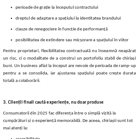
perioade de grație la începutul contractului
dreptul de adaptare a spațiului la identitatea brandului
clauze de renegociere în funcție de performanță
posibilitatea de extindere sau micșorare a spațiului în viitor
Pentru proprietari, flexibilitatea contractuală nu înseamnă neapărat
un risc, ci o modalitate de a construi un portofoliu stabil de chiriași
buni. Un business aflat la început are nevoie de perioada de ramp-up
pentru a se consolida, iar ajustarea spațiului poate crește durata
totală a colaborării.
3. Clienții finali caută experiențe, nu doar produse
Consumatorii din 2025 fac diferența între o simplă vizită la
cumpărături și o experiență memorabilă. De aceea, chiriașii sunt tot
mai atenți la: