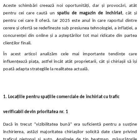
Aceste schimbări creează noi oportunități, dar și provocări, atât
pentru cei care caută un
spatiu de magazin de inchiriat
, cât și
pentru cei care îl oferă. Iar 2025 este anul în care raportul dintre
cerere și ofertă se redefinește sub presiunea tehnologiei, a inflației, a
concurenței din online și a așteptărilor tot mai ridicate din partea
clienților finali.
În acest articol analizăm cele mai importante tendințe care
influențează piața, astfel încât atât proprietarii, cât și chiriașii să își
poată adapta strategiile la realitatea actuală.
1. Locațiile pentru spațiile comerciale de închiriat cu trafic
verificabil devin prioritatea nr. 1
Dacă în trecut “vizibilitatea bună” era suficientă pentru a susține
închirierea, astăzi majoritatea chiriașilor solicită date clare privind
traficul pietonal și auto. Analizele de tip heatmap, măsurătorile