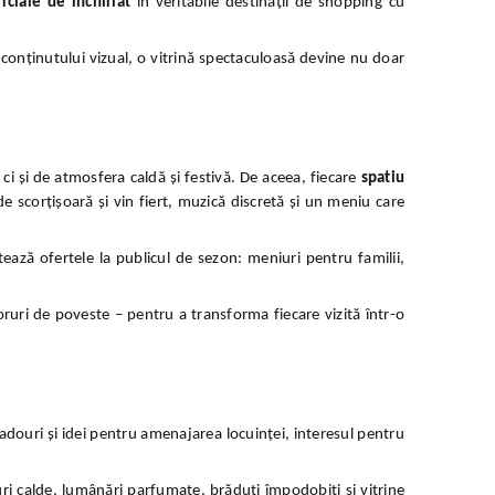
rciale de închiriat
în veritabile destinații de shopping cu
 conținutului vizual, o vitrină spectaculoasă devine nu doar
ci și de atmosfera caldă și festivă. De aceea, fiecare
spatiu
 scorțișoară și vin fiert, muzică discretă și un meniu care
tează ofertele la publicul de sezon: meniuri pentru familii,
ruri de poveste – pentru a transforma fiecare vizită într-o
adouri și idei pentru amenajarea locuinței, interesul pentru
ri calde, lumânări parfumate, brăduți împodobiți și vitrine