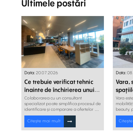
Ultimele postări
Data:
20.07.2026
Data:
08
Ce trebuie verificat tehnic
Vara, 
înainte de închirierea unui
spații
spațiu comercial
devin 
Colaborarea cu un consultant
Vara este
specializat poate simplifica procesul de
mobilităț
identificare și comparare a ofertelor de
beauty, p
spații comerciale de închiriat.
sau retai
Citește mai mult
Citeșt