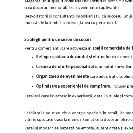
Alegerea unui
spațiu comercial de închiriat
potrivit devine
crea decoruri memorabile și evenimente captivante.
Dezvoltatorii și consultanții imobiliari știu că succesul unu
muzică, de la lumini la interacțiunea cu personalul.
Strategii pentru un sezon de succes
Pentru comercianții care activează în
spații comerciale de î
Reîmprospătarea decorului și vitrinelor
cu elemente
Crearea de oferte personalizate
, adaptate nevoilor c
Organizarea de evenimente
care aduc trafic suplimen
Optimizarea experienței de cumpărare
, inclusiv pr
Retailerii care investesc în experiență, detalii vizuale și c
Sărbătorile aduc cu ele o energie specială în retail, iar m
vitrine spectaculoase la meniuri tematice și decoruri pline 
Retailul modern se bazează pe emoție, autenticitate și expe