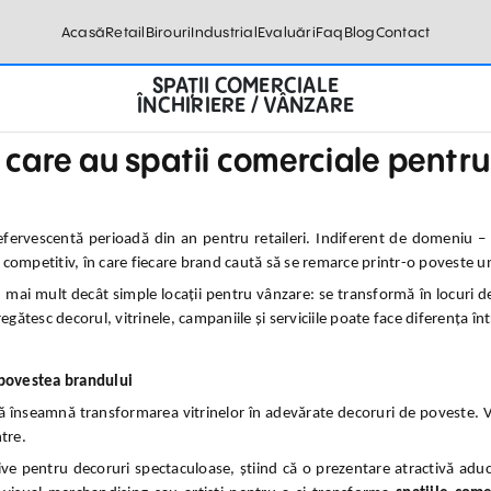
Acasă
Retail
Birouri
Industrial
Evaluări
Faq
Blog
Contact
SPAȚII COMERCIALE
ÎNCHIRIERE / VÂNZARE
 care au spatii comerciale pentru
i efervescentă perioadă din an pentru retaileri. Indiferent de domeniu 
t competitiv, în care fiecare brand caută să se remarce printr-o poveste u
 mai mult decât simple locații pentru vânzare: se transformă în locuri d
pregătesc decorul, vitrinele, campaniile și serviciile poate face diferența î
 povestea brandului
ă înseamnă transformarea vitrinelor în adevărate decoruri de poveste. Vitr
ntre.
ive pentru decoruri spectaculoase, știind că o prezentare atractivă aduc