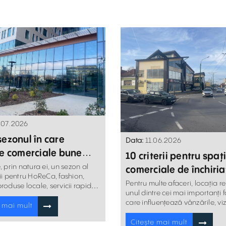
.07.2026
sezonul în care
Data:
11.06.2026
le comerciale bune
10 criterii pentru spați
și mai valoroase
, prin natura ei, un sezon al
comerciale de închiria
ii pentru HoReCa, fashion,
pot face diferența înt
Pentru multe afaceri, locația r
roduse locale, servicii rapide
unul dintre cei mai importanți f
l alimentar,
succes și eșec
care influențează vânzările, viz
e mai mult
brandului și experiența cliențil
Citește mai mult