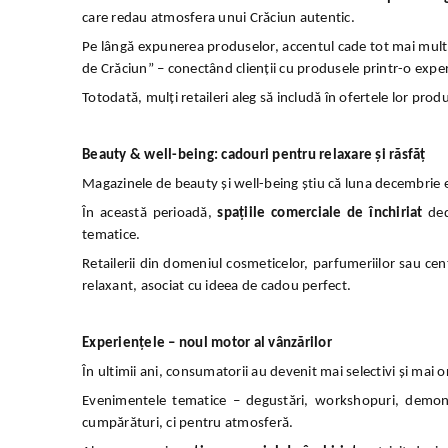
care redau atmosfera unui Crăciun autentic.
Pe lângă expunerea produselor, accentul cade tot mai mult 
de Crăciun” – conectând clienții cu produsele printr-o expe
Totodată, mulți retaileri aleg să includă în ofertele lor pro
Beauty & well-being: cadouri pentru relaxare și răsfăț
Magazinele de beauty și well-being știu că luna decembrie
În această perioadă,
spațiile comerciale de închiriat
ded
tematice.
Retailerii din domeniul cosmeticelor, parfumeriilor sau ce
relaxant, asociat cu ideea de cadou perfect.
Experiențele – noul motor al vânzărilor
În ultimii ani, consumatorii au devenit mai selectivi și mai 
Evenimentele tematice – degustări, workshopuri, demonst
cumpărături, ci pentru atmosferă.