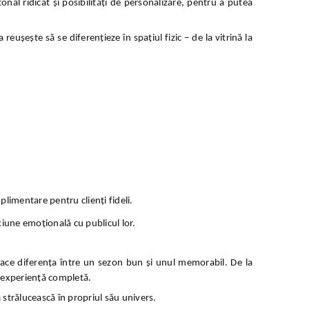
ietonal ridicat și posibilități de personalizare, pentru a putea
eușește să se diferențieze în spațiul fizic – de la vitrină la
plimentare pentru clienți fideli.
exiune emoțională cu publicul lor.
ace diferența între un sezon bun și unul memorabil. De la
o experiență completă.
 strălucească în propriul său univers.