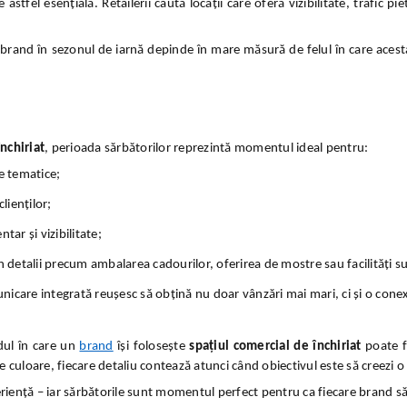
 astfel esențială. Retailerii caută locații care oferă vizibilitate, trafic p
i brand în sezonul de iarnă depinde în mare măsură de felul în care acesta r
nchiriat
, perioada sărbătorilor reprezintă momentul ideal pentru:
 tematice;
lienților;
tar și vizibilitate;
in detalii precum ambalarea cadourilor, oferirea de mostre sau facilități su
omunicare integrată reușesc să obțină nu doar vânzări mai mari, ci și o con
odul în care un
brand
își folosește
spațiul comercial de închiriat
poate f
de culoare, fiecare detaliu contează atunci când obiectivul este să creezi 
riență – iar sărbătorile sunt momentul perfect pentru ca fiecare brand să