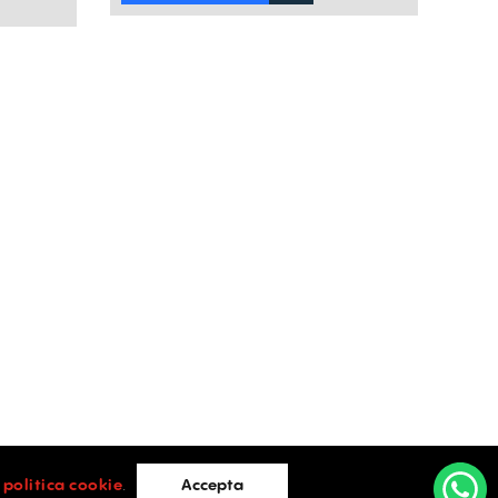
i
politica cookie
.
Accepta