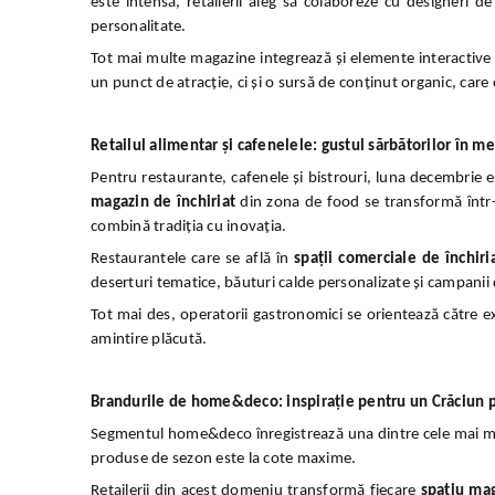
este intensă, retailerii aleg să colaboreze cu designeri 
personalitate.
Tot mai multe magazine integrează și elemente interactive î
un punct de atracție, ci și o sursă de conținut organic, care c
Retailul alimentar și cafenelele: gustul sărbătorilor în me
Pentru restaurante, cafenele și bistrouri, luna decembrie es
magazin de închiriat
din zona de food se transformă într-u
combină tradiția cu inovația.
Restaurantele care se află în
spații comerciale de închiri
deserturi tematice, băuturi calde personalizate și campanii de
Tot mai des, operatorii gastronomici se orientează către e
amintire plăcută.
Brandurile de home&deco: inspirație pentru un Crăciun 
Segmentul home&deco înregistrează una dintre cele mai mari 
produse de sezon este la cote maxime.
Retailerii din acest domeniu transformă fiecare
spatiu mag