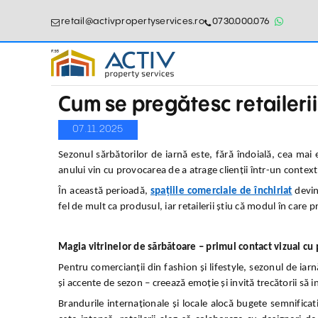
retail@activpropertyservices.ro
0730.000.076
Cum se pregătesc retailerii
07.11.2025
Sezonul sărbătorilor de iarnă este, fără îndoială, cea ma
anului vin cu provocarea de a atrage clienții într-un contex
În această perioadă,
spațiile comerciale de închiriat
devin
fel de mult ca produsul, iar retailerii știu că modul în care 
Magia vitrinelor de sărbătoare – primul contact vizual cu
Pentru comercianții din fashion și lifestyle, sezonul de iarn
și accente de sezon – creează emoție și invită trecătorii să i
Brandurile internaționale și locale alocă bugete semnificat