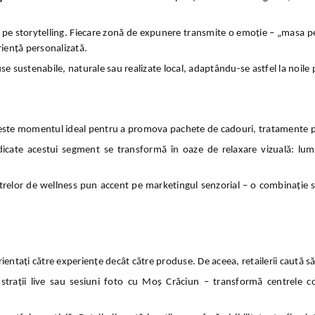
pe storytelling. Fiecare zonă de expunere transmite o emoție – „masa per
riență personalizată.
duse sustenabile, naturale sau realizate local, adaptându-se astfel la noile
 este momentul ideal pentru a promova pachete de cadouri, tratamente pe
icate acestui segment se transformă în oaze de relaxare vizuală: lumin
ntrelor de wellness pun accent pe marketingul senzorial – o combinație
orientați către experiențe decât către produse. De aceea, retailerii caută 
rații live sau sesiuni foto cu Moș Crăciun – transformă centrele come