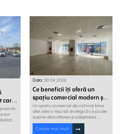
Data:
30.04.2026
Ce beneficii îți oferă un
i
spațiu comercial modern și
t care
cum îți influențează
Un spatiu comercial de inchiriat bine
re
eprezintă
ales este o resursă strategică ce poate
businessul
actori
susține dezvoltarea și adaptarea
ibilitatea
businessului tău.
or.
Citește mai mult