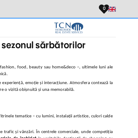
0
 sezonul sărbătorilor
– fashion, food, beauty sau home&deco –, ultimele luni ale
nică.
e experiență, emoție și interacțiune. Atmosfera contează la
ntre o vizită obișnuită și una memorabilă.
inele tematice – cu lumini, instalații artistice, culori calde
e trafic și vânzări. În centrele comerciale, unde competiția