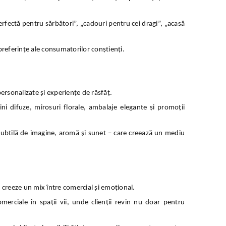
fectă pentru sărbători”, „cadouri pentru cei dragi”, „acasă
 preferințe ale consumatorilor conștienți.
rsonalizate și experiențe de răsfăț.
i difuze, mirosuri florale, ambalaje elegante și promoții
 subtilă de imagine, aromă și sunet – care creează un mediu
să creeze un mix între comercial și emoțional.
rciale în spații vii, unde clienții revin nu doar pentru