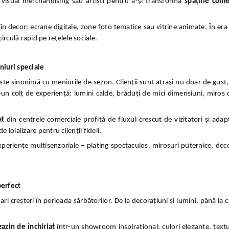
de visual merchandising sau artiști pentru a-și transforma
spațiile come
n decor: ecrane digitale, zone foto tematice sau vitrine animate. În era
irculă rapid pe rețelele sociale.
niuri speciale
te sinonimă cu meniurile de sezon. Clienții sunt atrași nu doar de gust, 
n colț de experiență: lumini calde, brăduți de mici dimensiuni, miros de
at
din centrele comerciale profită de fluxul crescut de vizitatori și adap
 loializare pentru clienții fideli.
xperiențe multisenzoriale – plating spectaculos, mirosuri puternice, deco
perfect
creșteri în perioada sărbătorilor. De la decorațiuni și lumini, până la c
azin de închiriat
într-un showroom inspirațional: culori elegante, textu