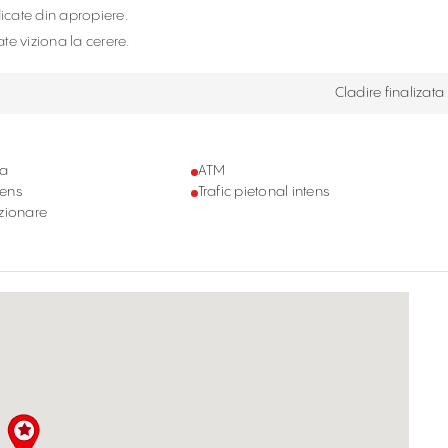
dicate din apropiere.
ate viziona la cerere.
Cladire finalizata
ta
ATM
tens
Trafic pietonal intens
zionare