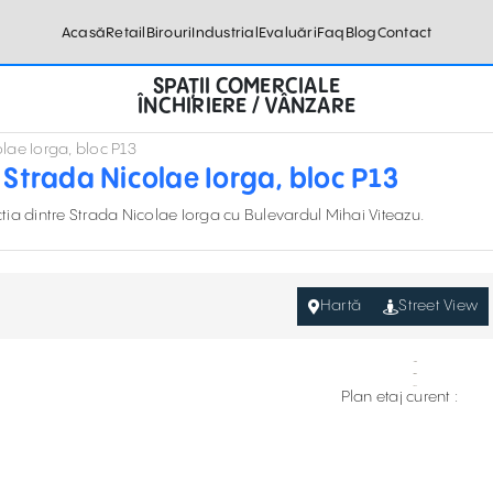
Acasă
Retail
Birouri
Industrial
Evaluări
Faq
Blog
Contact
SPAȚII COMERCIALE
ÎNCHIRIERE / VÂNZARE
olae Iorga, bloc P13
 Strada Nicolae Iorga, bloc P13
ctia dintre Strada Nicolae Iorga cu Bulevardul Mihai Viteazu.
Hartă
Street View
Plan etaj curent :