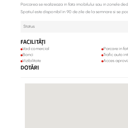
Parcarea se realizeaza in fata imobilului sau in zonele de
Spatiul este disponibil in 90 de zile de la semnare si se po
Status
FACILITĂȚI
Vad comercial
Parcare in fa
Banci
Trafic auto in
Vizibilitate
Acces aprovi
DOTĂRI