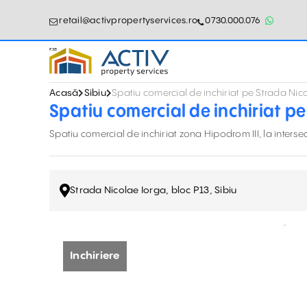
retail@activpropertyservices.ro
0730.000.076
Acasă
Sibiu
Spatiu comercial de inchiriat pe Strada Nic
Spatiu comercial de inchiriat pe
Spatiu comercial de inchiriat zona Hipodrom III, la interse
Strada Nicolae Iorga, bloc P13, Sibiu
Inchiriere