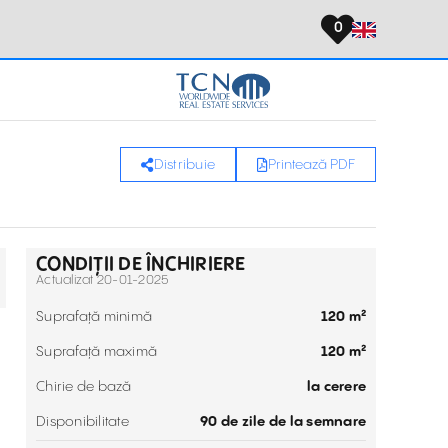
0
Distribuie
Printează PDF
CONDIȚII DE ÎNCHIRIERE
Actualizat 20-01-2025
Suprafață minimă
120 m²
Suprafață maximă
120 m²
Chirie de bază
la cerere
Disponibilitate
90 de zile de la semnare