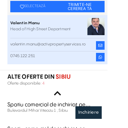
TRIMITE-NE
SELECTEAZĂ
CEREREA TA
Valentin Manu
Head of High Street Department
valentin.manu@activpropertyservices.ro
Spatiu comercial de inchiriat pe
0745.122.251
Soseaua Alba Iulia 54
Soseaua Alba Iulia 54 , Sibiu
Inchiriere
ALTE OFERTE DIN
SIBIU
Spatiu comercial de inchiriat pe Strada
Oferte disponibile:
4
Doamna Stanca 6
Strada Doamna Stanca 6 , Sibiu
Inchiriere
Spatiu comercial de inchiriat pe
Bulevardul Mihai Viteazu 1
Bulevardul Mihai Viteazu 1 , Sibiu
Inchiriere