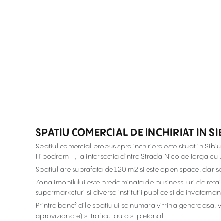
SPATIU COMERCIAL DE INCHIRIAT IN S
Spatiul comercial propus spre inchiriere este situat in Sib
Hipodrom III, la intersectia dintre Strada Nicolae Iorga cu
Spatiul are suprafata de 120 m2 si este open space, dar 
Zona imobilului este predominata de business-uri de retail
supermarketuri si diverse institutii publice si de invataman
Printre beneficiile spatiului se numara vitrina generoasa, v
aprovizionare) si traficul auto si pietonal.