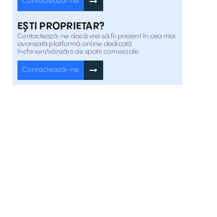
Soseaua Alba Iulia 54 , Sibiu
Contactează-ne
Inchiriere
EȘTI PROPRIETAR?
Spatiu comercial de inchiriat pe Strada
Contactează-ne dacă vrei să fii prezent în cea mai
Doamna Stanca 6
Strada Doamna Stanca 6 , Sibiu
avansată platformă online dedicată
Inchiriere
închirierii/vânzării de spatii comerciale
Contactează-ne