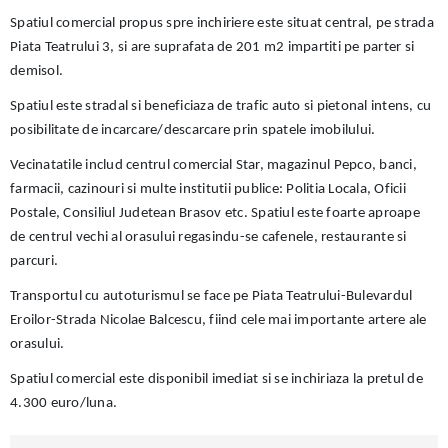
Spatiul comercial propus spre inchiriere este situat central, pe strada
Piata Teatrului 3, si are suprafata de 201 m2 impartiti pe parter si
demisol.
Spatiul este stradal si beneficiaza de trafic auto si pietonal intens, cu
posibilitate de incarcare/descarcare prin spatele imobilului.
Vecinatatile includ centrul comercial Star, magazinul Pepco, banci,
farmacii, cazinouri si multe institutii publice: Politia Locala, Oficii
Postale, Consiliul Judetean Brasov etc. Spatiul este foarte aproape
de centrul vechi al orasului regasindu-se cafenele, restaurante si
parcuri.
Transportul cu autoturismul se face pe Piata Teatrului-Bulevardul
Eroilor-Strada Nicolae Balcescu, fiind cele mai importante artere ale
orasului.
Spatiul comercial este disponibil imediat si se inchiriaza la pretul de
4.300 euro/luna.