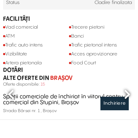
Status
Cladire finalizata
FACILITĂȚI
Vad comercial
Trecere pietoni
ATM
Banci
Trafic auto intens
Trafic pietonal intens
Vizibilitate
Acces aprovizionare
Artera pietonala
Food Court
DOTĂRI
ALTE OFERTE DIN
BRAȘOV
Oferte disponibile:
15
Spații comerciale de închiriat în viitorul centru
comercial din Stupini, Brașov
Inchiriere
Strada Bârsei nr. 1 , Brașov