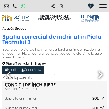
retail@activpropertyservices.ro
0730.000.076
0
To
SPAȚII COMERCIALE
ÎNCHIRIERE / VÂNZARE
Acasă
Brașov
Spatiu comercial de inchiriat in Piata
Teatrului 3
Spatiu comercial de inchiriat la parterul unui imobil rezidential,
ultracentral, Piata Teatrului, zona cu vad comercial si trafic auto
intens, Brasov.
Piata Teatrului 3, Brașov
Hartă
Street View
Plan etaj curent :
CONDIȚII DE ÎNCHIRIERE
Actualizat 27-03-2024
Suprafață minimă
201 m²
Suprafață maximă
201 m²