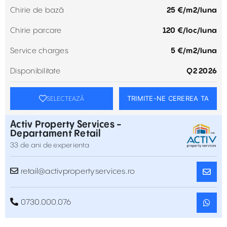
Chirie de bază
25 €/m2/luna
Chirie parcare
120 €/loc/luna
Service charges
5 €/m2/luna
Disponibilitate
Q2 2026
TRIMITE-NE CEREREA TA
SELECTEAZĂ
Activ Property Services -
Departament Retail
33 de ani de experienta
retail@activpropertyservices.ro
0730.000.076