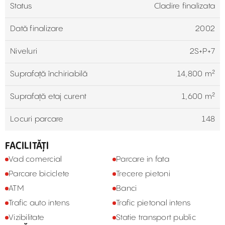
Status
Cladire finalizata
Dată finalizare
2002
Niveluri
2S+P+7
Suprafață închiriabilă
14,800 m²
Suprafață etaj curent
1,600 m²
Locuri parcare
148
FACILITĂȚI
Vad comercial
Parcare in fata
Parcare biciclete
Trecere pietoni
ATM
Banci
Trafic auto intens
Trafic pietonal intens
Vizibilitate
Statie transport public