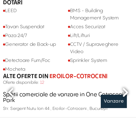
DOTĂRI
LEED
BMS - Building
Management System
Tavan Suspendat
Acces Securizat
Paza 24/7
Lift/Lifturi
Generator de Back-up
CCTV / Supraveghere
Video
Detectoare Fum/Foc
Sprinkler System
Mocheta
ALTE OFERTE DIN
EROILOR-COTROCENI
Oferte disponibile:
12
Spatii comerciale de vanzare in One Cotroceni
Park
Vanzare
Str. Sergent Nutu Ion 44 , Eroilor-Cotroceni , București