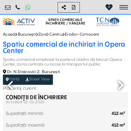
retail@activpropertyservices.ro
0730.000.076
0
To
SPAȚII COMERCIALE
ÎNCHIRIERE / VÂNZARE
Acasă
București
Zonă Centru
Eroilor-Cotroceni
Spatiu comercial de inchiriat in Opera
Center
Spatiu comercial amplasat la parterul cladirii de birouri Opera
Center, zona centrala cu acces la transportul public.
Dr. N.Staicovici 2, București
Hartă
Street View
Plan etaj curent :
CONDIȚII DE ÎNCHIRIERE
Actualizat 22-01-2026
Suprafață minimă
412 m²
Suprafață maximă
412 m²