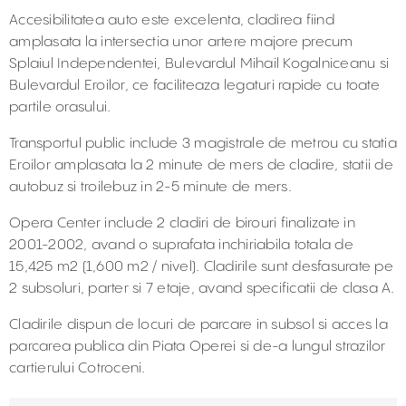
Accesibilitatea auto este excelenta, cladirea fiind
amplasata la intersectia unor artere majore precum
Splaiul Independentei, Bulevardul Mihail Kogalniceanu si
Bulevardul Eroilor, ce faciliteaza legaturi rapide cu toate
partile orasului.
Transportul public include 3 magistrale de metrou cu statia
Eroilor amplasata la 2 minute de mers de cladire, statii de
autobuz si troilebuz in 2-5 minute de mers.
Opera Center include 2 cladiri de birouri finalizate in
2001-2002, avand o suprafata inchiriabila totala de
15,425 m2 (1,600 m2 / nivel). Cladirile sunt desfasurate pe
2 subsoluri, parter si 7 etaje, avand specificatii de clasa A.
Cladirile dispun de locuri de parcare in subsol si acces la
parcarea publica din Piata Operei si de-a lungul strazilor
cartierului Cotroceni.