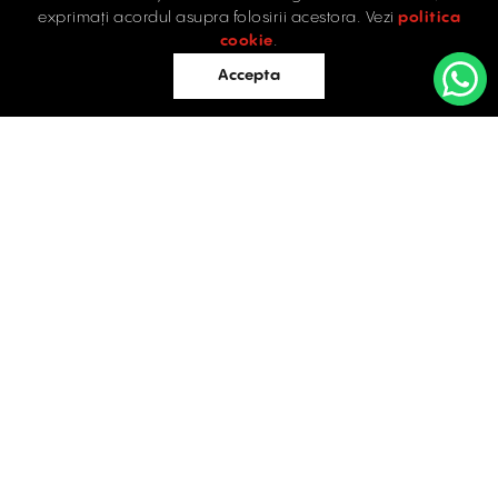
exprimați acordul asupra folosirii acestora. Vezi
politica
cookie
.
Accepta
Acasă
Retail
Birouri
Industrial
Evaluări
SPAȚII COMERCIALE
ÎNCHIRIERE / VÂNZARE
Întrebări frecvente