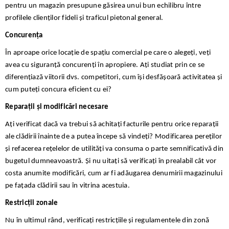
pentru un magazin presupune găsirea unui bun echilibru între
profilele clienților fideli și traficul pietonal general.
Concurența
În aproape orice locație de spațiu comercial pe care o alegeți, veți
avea cu siguranță concurenți în apropiere. Ați studiat prin ce se
diferențiază viitorii dvs. competitori, cum își desfășoară activitatea și
cum puteți concura eficient cu ei?
Reparații și modificări necesare
Ați verificat dacă va trebui să achitați facturile pentru orice reparații
ale clădirii înainte de a putea începe să vindeți? Modificarea pereților
și refacerea rețelelor de utilități va consuma o parte semnificativă din
bugetul dumneavoastră. Și nu uitați să verificați în prealabil cât vor
costa anumite modificări, cum ar fi adăugarea denumirii magazinului
pe fațada clădirii sau în vitrina acestuia.
Restricții zonale
Nu în ultimul rând, verificați restricțiile și regulamentele din zonă