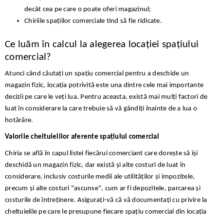
decât cea pe care o poate oferi magazinul;
Chiriile spațiilor comerciale tind să fie ridicate.
Ce luăm în calcul la alegerea locației spațiului
comercial?
Atunci când căutați un spațiu comercial pentru a deschide un
magazin fizic, locația potrivită este una dintre cele mai importante
decizii pe care le veți lua. Pentru aceasta, există mai mulți factori de
luat în considerare la care trebuie să vă gândiți înainte de a lua o
hotărâre.
Valorile cheltuielilor aferente spațiului comercial
Chiria se află în capul listei fiecărui comerciant care dorește să își
deschidă un magazin fizic, dar există și alte costuri de luat în
considerare, inclusiv costurile medii ale utilităților și impozitele,
precum și alte costuri "ascunse", cum ar fi depozitele, parcarea și
costurile de întreținere. Asigurați-vă că vă documentați cu privire la
cheltuielile pe care le presupune fiecare spațiu comercial din locația