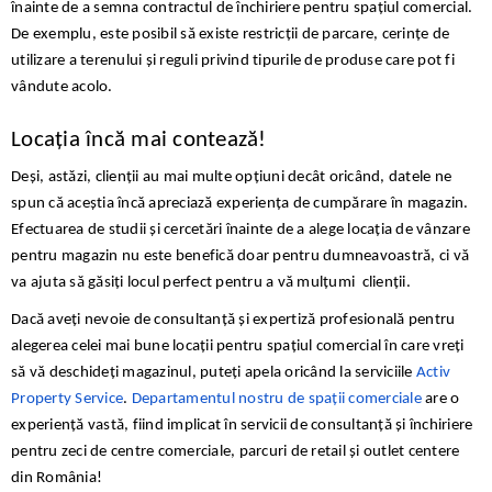
înainte de a semna contractul de închiriere pentru spațiul comercial.
De exemplu, este posibil să existe restricții de parcare, cerințe de
utilizare a terenului și reguli privind tipurile de produse care pot fi
vândute acolo.
Locația încă mai contează!
Deși, astăzi, clienții au mai multe opțiuni decât oricând, datele ne
spun că aceștia încă apreciază experiența de cumpărare în magazin.
Efectuarea de studii și cercetări înainte de a alege locația de vânzare
pentru magazin nu este benefică doar pentru dumneavoastră, ci vă
va ajuta să găsiți locul perfect pentru a vă mulțumi clienții.
Dacă aveți nevoie de consultanță și expertiză profesională pentru
alegerea celei mai bune locații pentru spațiul comercial în care vreți
să vă deschideți magazinul, puteți apela oricând la serviciile
Activ
Property Service
.
Departamentul nostru de spații comerciale
are o
experiență vastă, fiind implicat în servicii de consultanță și închiriere
pentru zeci de centre comerciale, parcuri de retail și outlet centere
din România!