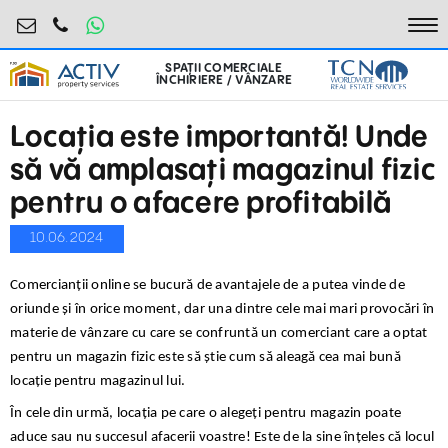
retail@activpropertyservices.ro
0730.000.076
To
SPAȚII COMERCIALE
ÎNCHIRIERE / VÂNZARE
Locația este importantă! Unde
să vă amplasați magazinul fizic
pentru o afacere profitabilă
10.06.2024
Comercianții online se bucură de avantajele de a putea vinde de
oriunde și în orice moment, dar una dintre cele mai mari provocări în
materie de vânzare cu care se confruntă un comerciant care a optat
pentru un magazin fizic este să știe cum să aleagă cea mai bună
locație pentru magazinul lui.
În cele din urmă, locația pe care o alegeți pentru magazin poate
aduce sau nu succesul afacerii voastre! Este de la sine înțeles că locul