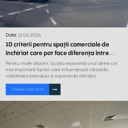
Data:
11.06.2026
10 criterii pentru spații comerciale de
închiriat care pot face diferența între
succes și eșec
Pentru multe afaceri, locația reprezintă unul dintre cei
mai importanți factori care influențează vânzările,
vizibilitatea brandului și experiența clienților.
Citește mai mult