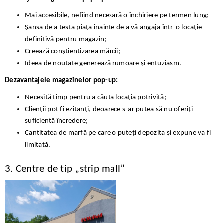
Mai accesibile, nefiind necesară o închiriere pe termen lung;
Șansa de a testa piața înainte de a vă angaja într-o locație
definitivă pentru magazin;
Creează conștientizarea mărcii;
Ideea de noutate generează rumoare și entuziasm.
Dezavantajele magazinelor pop-up:
Necesită timp pentru a căuta locația potrivită;
Clienții pot fi ezitanți, deoarece s-ar putea să nu oferiți
suficientă încredere;
Cantitatea de marfă pe care o puteți depozita și expune va fi
limitată.
3. Centre de tip „strip mall”