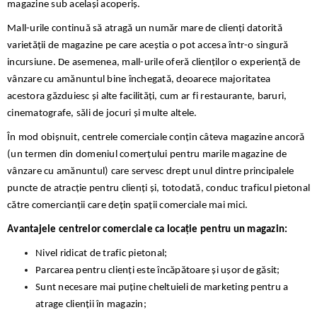
magazine sub același acoperiș.
Mall-urile continuă să atragă un număr mare de clienți datorită
varietății de magazine pe care aceștia o pot accesa într-o singură
incursiune. De asemenea, mall-urile oferă clienților o experiență de
vânzare cu amănuntul bine închegată, deoarece majoritatea
acestora găzduiesc și alte facilități, cum ar fi restaurante, baruri,
cinematografe, săli de jocuri și multe altele.
În mod obișnuit, centrele comerciale conțin câteva magazine ancoră
(un termen din domeniul comerțului pentru marile magazine de
vânzare cu amănuntul) care servesc drept unul dintre principalele
puncte de atracție pentru clienți și, totodată, conduc traficul pietonal
către comercianții care dețin spații comerciale mai mici.
Avantajele centrelor comerciale ca locație pentru un magazin:
Nivel ridicat de trafic pietonal;
Parcarea pentru clienți este încăpătoare și ușor de găsit;
Sunt necesare mai puține cheltuieli de marketing pentru a
atrage clienții în magazin;