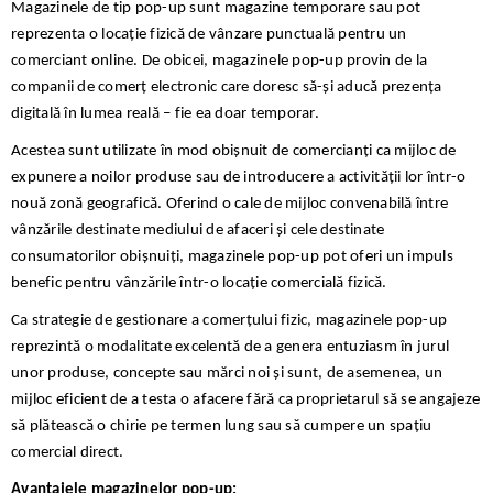
Magazinele de tip pop-up sunt magazine temporare sau pot
reprezenta o locație fizică de vânzare punctuală pentru un
comerciant online. De obicei, magazinele pop-up provin de la
companii de comerț electronic care doresc să-și aducă prezența
digitală în lumea reală – fie ea doar temporar.
Acestea sunt utilizate în mod obișnuit de comercianți ca mijloc de
expunere a noilor produse sau de introducere a activității lor într-o
nouă zonă geografică. Oferind o cale de mijloc convenabilă între
vânzările destinate mediului de afaceri și cele destinate
consumatorilor obișnuiți, magazinele pop-up pot oferi un impuls
benefic pentru vânzările într-o locație comercială fizică.
Ca strategie de gestionare a comerțului fizic, magazinele pop-up
reprezintă o modalitate excelentă de a genera entuziasm în jurul
unor produse, concepte sau mărci noi și sunt, de asemenea, un
mijloc eficient de a testa o afacere fără ca proprietarul să se angajeze
să plătească o chirie pe termen lung sau să cumpere un spațiu
comercial direct.
Avantajele magazinelor pop-up: