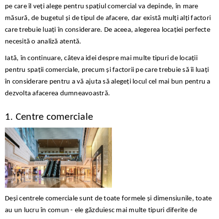
pe care îl veți alege pentru spațiul comercial va depinde, în mare
măsură, de bugetul și de tipul de afacere, dar există mulți alți factori
care trebuie luați în considerare. De aceea, alegerea locației perfecte
necesită o analiză atentă.
Iată, în continuare, câteva idei despre mai multe tipuri de locații
pentru spații comerciale, precum și factorii pe care trebuie să îi luați
în considerare pentru a vă ajuta să alegeți locul cel mai bun pentru a
dezvolta afacerea dumneavoastră.
1. Centre comerciale
Deși centrele comerciale sunt de toate formele și dimensiunile, toate
au un lucru în comun - ele găzduiesc mai multe tipuri diferite de