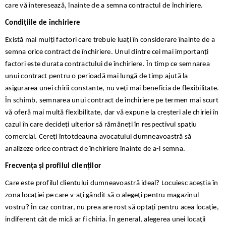
care vă interesează, înainte de a semna contractul de închiriere.
Condițiile de închiriere
Există mai mulți factori care trebuie luați în considerare înainte de a
semna orice contract de închiriere. Unul dintre cei mai importanți
factori este durata contractului de închiriere. În timp ce semnarea
unui contract pentru o perioadă mai lungă de timp ajută la
asigurarea unei chirii constante, nu veți mai beneficia de flexibilitate.
În schimb, semnarea unui contract de închiriere pe termen mai scurt
vă oferă mai multă flexibilitate, dar vă expune la creșteri ale chiriei în
cazul în care decideți ulterior să rămâneți în respectivul spațiu
comercial. Cereți întotdeauna avocatului dumneavoastră să
analizeze orice contract de închiriere înainte de a-l semna.
Frecvența și profilul clienților
Care este profilul clientului dumneavoastră ideal? Locuiesc aceștia în
zona locației pe care v-ați gândit să o alegeți pentru magazinul
vostru? În caz contrar, nu prea are rost să optați pentru acea locație,
indiferent cât de mică ar fi chiria. În general, alegerea unei locații