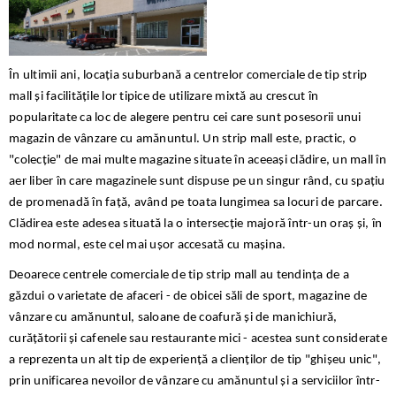
În ultimii ani, locația suburbană a centrelor comerciale de tip strip
mall și facilitățile lor tipice de utilizare mixtă au crescut în
popularitate ca loc de alegere pentru cei care sunt posesorii unui
magazin de vânzare cu amănuntul. Un strip mall este, practic, o
"colecție" de mai multe magazine situate în aceeași clădire, un mall în
aer liber în care magazinele sunt dispuse pe un singur rând, cu spațiu
de promenadă în față, având pe toata lungimea sa locuri de parcare.
Clădirea este adesea situată la o intersecție majoră într-un oraș și, în
mod normal, este cel mai ușor accesată cu mașina.
Deoarece centrele comerciale de tip strip mall au tendința de a
găzdui o varietate de afaceri - de obicei săli de sport, magazine de
vânzare cu amănuntul, saloane de coafură și de manichiură,
curățătorii și cafenele sau restaurante mici - acestea sunt considerate
a reprezenta un alt tip de experiență a clienților de tip "ghișeu unic",
prin unificarea nevoilor de vânzare cu amănuntul și a serviciilor într-