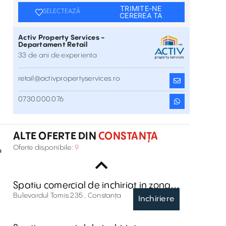
TRIMITE-NE
SELECTEAZĂ
CEREREA TA
Activ Property Services -
Departament Retail
33 de ani de experienta
retail@activpropertyservices.ro
Spatiu comercial de inchiriat pe
0730.000.076
Bulevardul I.C.Bratianu 100
Bulevardul I.C.Bratianu 100 , Constanța
Inchiriere
ALTE OFERTE DIN
CONSTANȚA
Spatiu comercial de inchiriat pe Strada
Oferte disponibile:
9
a
Ferdinand 10
Strada Ferdinand 10 , Constanța
Inchiriere
e
Spatiu comercial de inchiriat in zona
Complex Dacia, Bulevardul Tomis 235
Bulevardul Tomis 235 , Constanța
Inchiriere