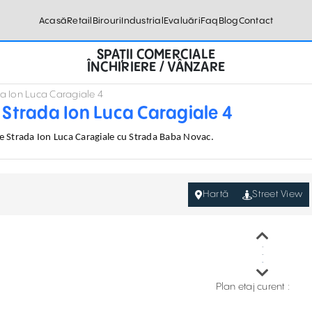
Acasă
Retail
Birouri
Industrial
Evaluări
Faq
Blog
Contact
SPAȚII COMERCIALE
ÎNCHIRIERE / VÂNZARE
da Ion Luca Caragiale 4
e Strada Ion Luca Caragiale 4
tre Strada Ion Luca Caragiale cu Strada Baba Novac.
Hartă
Street View
Plan etaj curent :