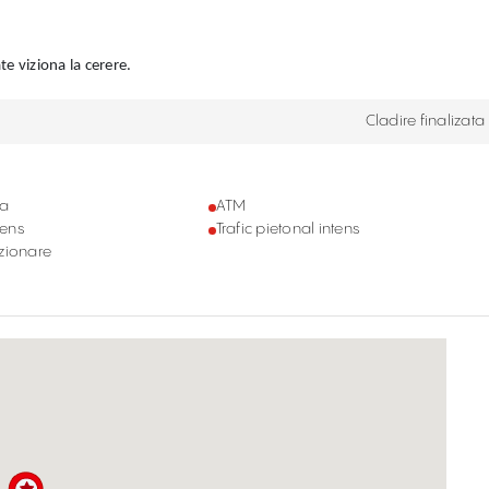
te viziona la cerere.
Cladire finalizata
ta
ATM
tens
Trafic pietonal intens
zionare