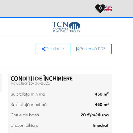
0
Distribuie
Printează PDF
CONDIȚII DE ÎNCHIRIERE
Actualizat 16-06-2026
Suprafață minimă
450 m²
Suprafață maximă
450 m²
Chirie de bază
20 €/m2/luna
Disponibilitate
Imediat