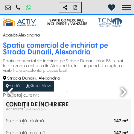
retail@activpropertyservices.ro
0730.000.076
0
To
SPAȚII COMERCIALE
ÎNCHIRIERE / VÂNZARE
Acasă
Alexandria
Spatiu comercial de inchiriat pe
Strada Dunarii, Alexandria
Spatiu comercial de
închiriat
pe Strada Dunarii, bloc F3, situat
intr-o zona centrala din Alexandria,
într-un punct strategic, cu
vizibilitate excelentă și acces facil.
Strada Dunarii, Alexandria
Hartă
Street View
Plan etaj curent :
CONDIȚII DE ÎNCHIRIERE
Actualizat 12-05-2025
Suprafață minimă
147 m²
Suprafață maximă
147 m²