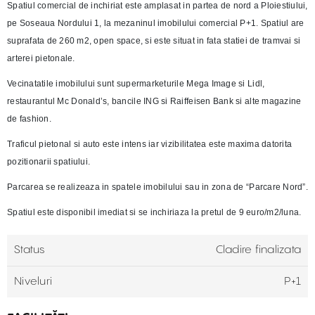
Spatiul comercial de inchiriat este amplasat in partea de nord a Ploiestiului,
pe Soseaua Nordului 1, la mezaninul imobilului comercial P+1. Spatiul are
suprafata de 260 m2, open space, si este situat in fata statiei de tramvai si
arterei pietonale.
Vecinatatile imobilului sunt supermarketurile Mega Image si Lidl,
restaurantul Mc Donald’s, bancile ING si Raiffeisen Bank si alte magazine
de fashion.
Traficul pietonal si auto este intens iar vizibilitatea este maxima datorita
pozitionarii spatiului.
Parcarea se realizeaza in spatele imobilului sau in zona de “Parcare Nord”.
Spatiul este disponibil imediat si se inchiriaza la pretul de 9 euro/m2/luna.
Status
Cladire finalizata
Niveluri
P+1