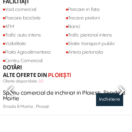
FACILITĂȚI
Vad comercial
Parcare in fata
Parcare biciclete
Trecere pietoni
ATM
Banci
Trafic auto intens
Trafic pietonal intens
Vizibilitate
Statie transport public
Piata Agroalimentara
Artera pietonala
Centru Comercial
DOTĂRI
ALTE OFERTE DIN
PLOIEȘTI
Oferte disponibile:
10
Spatiu comercial de inchiriat in Ploiesti, Strada 8
Martie
Inchiriere
Strada 8 Martie , Ploiești