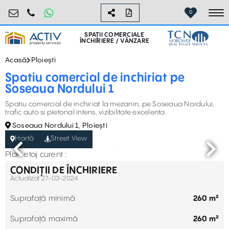
retail@activpropertyservices.ro
0730.000.076
0
To
SPAȚII COMERCIALE
ÎNCHIRIERE / VÂNZARE
Acasă
Ploiești
Spatiu comercial de inchiriat pe
Soseaua Nordului 1
Spatiu comercial de inchiriat la mezanin, pe Soseaua Nordului,
trafic auto si pietonal intens, vizibilitate excelenta.
Soseaua Nordului 1, Ploiești
Hartă
Street View
Plan etaj curent :
CONDIȚII DE ÎNCHIRIERE
Actualizat 27-03-2024
Suprafață minimă
260 m²
Suprafață maximă
260 m²