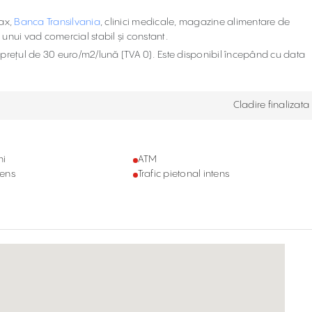
Max,
Banca Transilvania
, clinici medicale, magazine alimentare de
 unui vad comercial stabil și constant.
a prețul de 30 euro/m2/lună (TVA 0). Este disponibil începând cu data
Cladire finalizata
ni
ATM
tens
Trafic pietonal intens