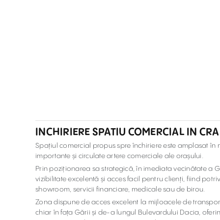
INCHIRIERE SPATIU COMERCIAL IN CRA
Spațiul comercial propus spre închiriere este amplasat în 
importante și circulate artere comerciale ale orașului.
Prin poziționarea sa strategică, în imediata vecinătate a Gă
vizibilitate excelentă și acces facil pentru clienți, fiind po
showroom, servicii financiare, medicale sau de birou.
Zona dispune de acces excelent la mijloacele de transpor
chiar în fața Gării și de-a lungul Bulevardului Dacia, oferin