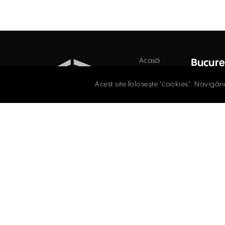
Acasă
Bucure
Retail
Str. D
Acest site folosește "cookies". Navigân
Secto
Birouri
021.
Industrial
Evaluări
offi
Întrebări
SPAȚII COMERCIALE
frecvente
ÎNCHIRIERE / VÂNZARE
Blog
Facebook
Instagram
LinkedIn
Contact
Politi