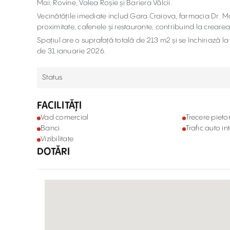
Mai, Rovine, Valea Roșie și Bariera Vâlcii.
Vecinătățile imediate includ Gara Craiova, farmacia Dr. 
proximitate, cafenele și restaurante, contribuind la crearea
Spațiul are o suprafață totală de 213 m2 și se închiriază l
de 31 ianuarie 2026.
Status
FACILITĂȚI
Vad comercial
Trecere pieto
Banci
Trafic auto in
Vizibilitate
DOTĂRI