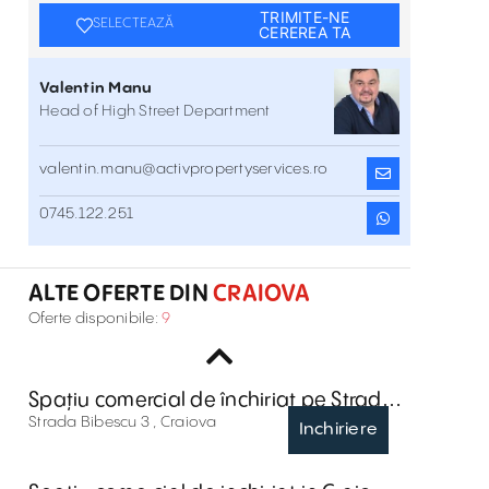
TRIMITE-NE
SELECTEAZĂ
CEREREA TA
Valentin Manu
Head of High Street Department
valentin.manu@activpropertyservices.ro
Spatiu comercial de inchiriat pe Strada
0745.122.251
Imparatul Traian 213-215
Strada Imparatul Traian 213-215 , Craiova
Inchiriere
ALTE OFERTE DIN
CRAIOVA
Spatiu comercial de inchiriat in Office
Oferte disponibile:
9
Ten
Bulevardul Nicolae Titulescu 10 , Craiova
Inchiriere
Spațiu comercial de închiriat pe Strada
Bibescu 3, Craiova
Strada Bibescu 3 , Craiova
Inchiriere