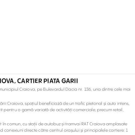
IOVA, CARTIER PIATA GARII
municipiul Craiova, pe Bulevardul Dacia nr. 136, una dintre cele mai
rii Craiova, spațiul beneficiază de un trafic pietonal și auto intens,
trivit pentru o gamă variată de activități comerciale, precum retail,
t în comun, cu stații de autobuz și tramvai RAT Craiova amplasate
d conexiuni directe către centrul orașului și principalele cartiere: 1