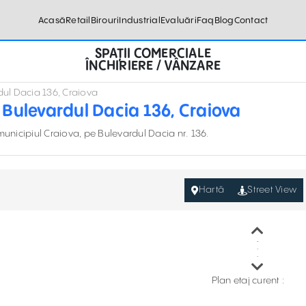
Acasă
Retail
Birouri
Industrial
Evaluări
Faq
Blog
Contact
SPAȚII COMERCIALE
ÎNCHIRIERE / VÂNZARE
dul Dacia 136, Craiova
 Bulevardul Dacia 136, Craiova
municipiul Craiova, pe Bulevardul Dacia nr. 136.
Hartă
Street View
Plan etaj curent :