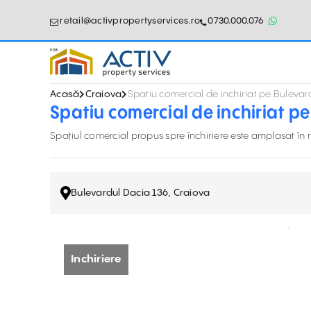
retail@activpropertyservices.ro
0730.000.076
Acasă
Craiova
Spatiu comercial de inchiriat pe Bulevar
Spatiu comercial de inchiriat pe
Spațiul comercial propus spre închiriere este amplasat în 
Bulevardul Dacia 136, Craiova
Inchiriere