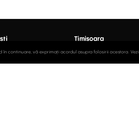
ști
Timișoara
octor Carol Davila, Nr. 34, Et. 4,
Fructus Plaza, Str. Gheorgh
d în continuare, vă exprimați acordul asupra folosirii acestora. Vez
r 5
Nr. 24, Et. 5
408.03.00
0256.406.700
ce@activpropertyservices.ro
office@activpropertyser
că GDPR
Politică cookie
Termeni și Condiții